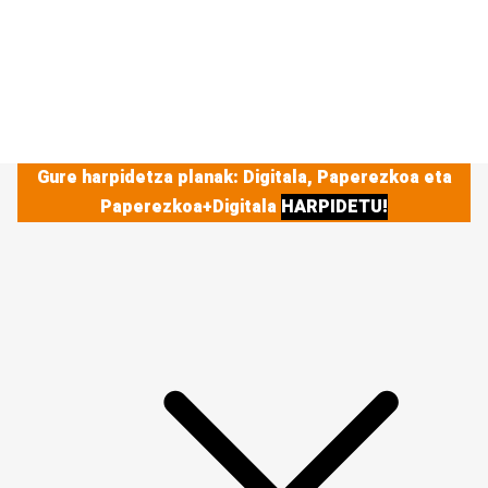
Gure harpidetza planak: Digitala, Paperezkoa eta
Paperezkoa+Digitala
HARPIDETU!