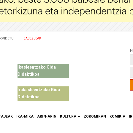
RPIDETU!
BABESLEAK
H
Ikasleentzako Gida
Didaktikoa
Irakasleentzako Gida
Didaktikoa
TAJEAK
IKA-MIKA
ARIN-ARIN
KULTURA
ZOKOMIRAN
KOMIKIA
IR