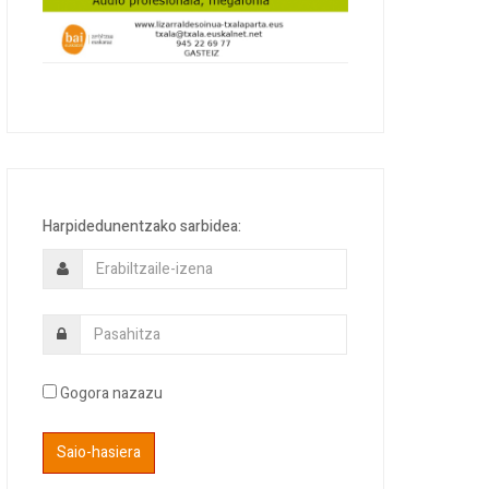
Harpidedunentzako sarbidea:
Gogora nazazu