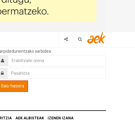
arpidedunentzako sarbidea:
RITZIA
AEK ALBISTEAK
IZENEN IZANA