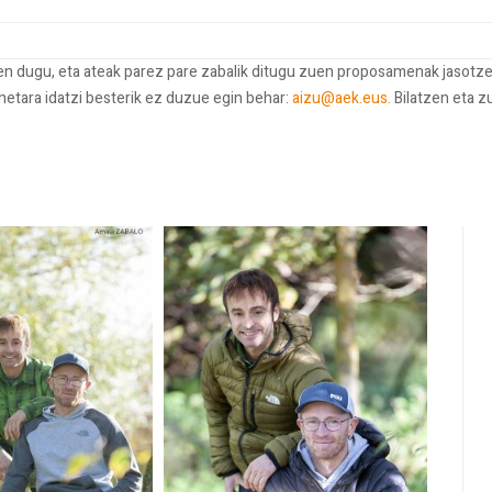
ten dugu, eta ateak parez pare zabalik ditugu zuen proposamenak jasotze
onetara idatzi besterik ez duzue egin behar:
aizu@aek.eus.
Bilatzen eta z