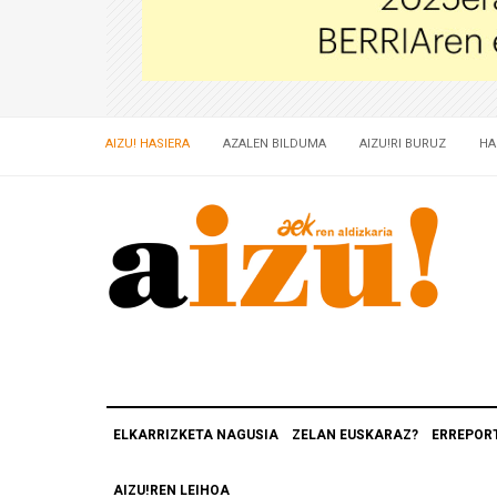
AIZU! HASIERA
AZALEN BILDUMA
AIZU!RI BURUZ
HA
ELKARRIZKETA NAGUSIA
ZELAN EUSKARAZ?
ERREPOR
AIZU!REN LEIHOA