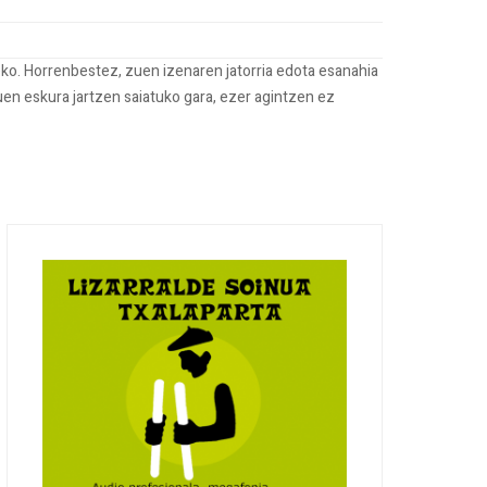
ko. Horrenbestez, zuen izenaren jatorria edota esanahia
uen eskura jartzen saiatuko gara, ezer agintzen ez