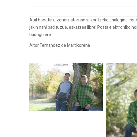
Atal honetan, izenen jatorrian sakontzeko ahalegina egi
jakin nahi badituzue, eskatzea libre! Posta elektroniko h
badugu ere...
Aitor Fernandez de Martikorena