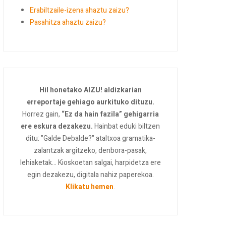
Erabiltzaile-izena ahaztu zaizu?
Pasahitza ahaztu zaizu?
Hil honetako AIZU! aldizkarian
erreportaje gehiago aurkituko dituzu.
Horrez gain,
“Ez da hain fazila” gehigarria
ere eskura dezakezu.
Hainbat eduki biltzen
ditu: "Galde Debalde?" ataltxoa gramatika-
zalantzak argitzeko, denbora-pasak,
lehiaketak... Kioskoetan salgai, harpidetza ere
egin dezakezu, digitala nahiz paperekoa.
Klikatu hemen
.