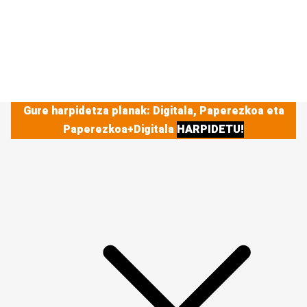
Gure harpidetza planak: Digitala, Paperezkoa eta
Paperezkoa+Digitala
HARPIDETU!