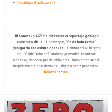
Pasahitza ahaztu zaizu?
Hil honetako AIZU! aldizkarian erreportaje gehiago
aurkituko dituzu.
Horrez gain,
“Ez da hain fazila”
gehigarria ere eskura dezakezu.
Hainbat eduki biltzen
ditu: "Galde Debalde?" ataltxoa gramatika-zalantzak
argitzeko, denbora-pasak, lehiaketak... Kioskoetan salgai,
harpidetza ere egin dezakezu, digitala nahiz paperekoa.
Klikatu hemen
.