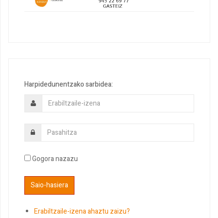
Harpidedunentzako sarbidea:
Gogora nazazu
Erabiltzaile-izena ahaztu zaizu?