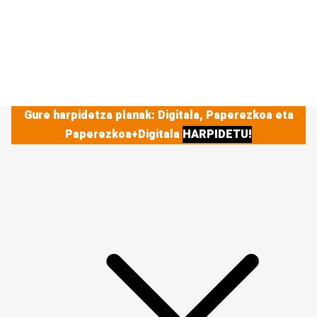
Gure harpidetza planak: Digitala, Paperezkoa eta
Paperezkoa+Digitala
HARPIDETU!