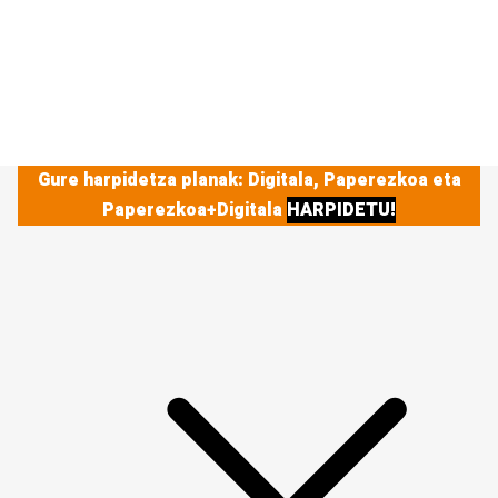
Gure harpidetza planak: Digitala, Paperezkoa eta
Paperezkoa+Digitala
HARPIDETU!