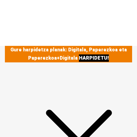
Gure harpidetza planak: Digitala, Paperezkoa eta
Paperezkoa+Digitala
HARPIDETU!