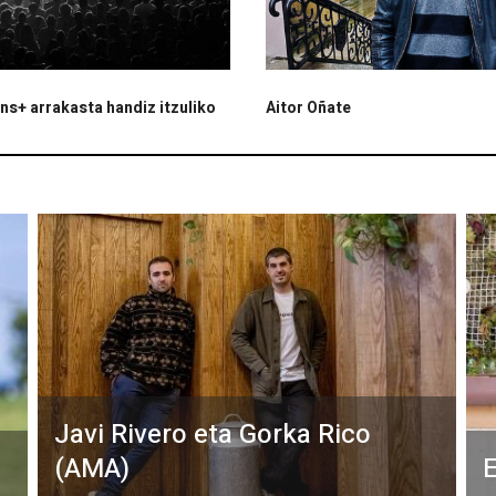
s+ arrakasta handiz itzuliko
Aitor Oñate
Javi Rivero eta Gorka Rico
(AMA)
E