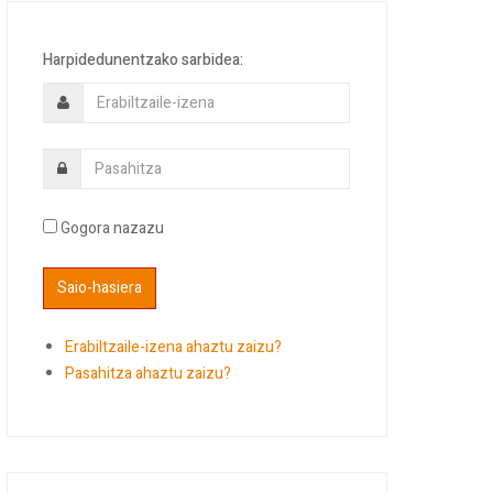
Harpidedunentzako sarbidea:
Gogora nazazu
Erabiltzaile-izena ahaztu zaizu?
Pasahitza ahaztu zaizu?