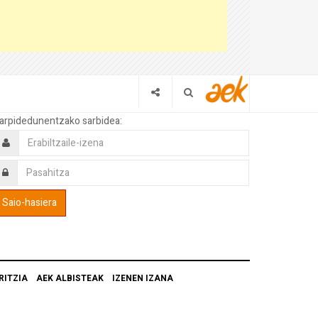
arpidedunentzako sarbidea:
RITZIA
AEK ALBISTEAK
IZENEN IZANA