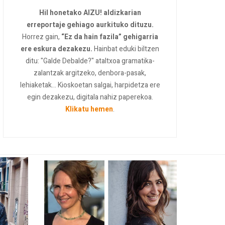
Hil honetako AIZU! aldizkarian
erreportaje gehiago aurkituko dituzu.
Horrez gain,
“Ez da hain fazila” gehigarria
ere eskura dezakezu.
Hainbat eduki biltzen
ditu: "Galde Debalde?" ataltxoa gramatika-
zalantzak argitzeko, denbora-pasak,
lehiaketak... Kioskoetan salgai, harpidetza ere
egin dezakezu, digitala nahiz paperekoa.
Klikatu hemen
.