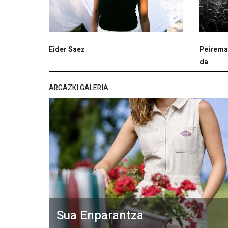
Eider Saez
Peireman
da
ARGAZKI GALERIA
Sua Enparantza