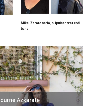
Mikel Zarate saria, bi ipuinentzat erdi
bana
durne Azkarate