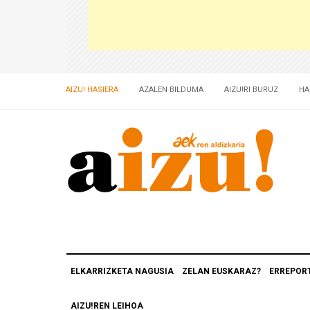
AIZU! HASIERA
AZALEN BILDUMA
AIZU!RI BURUZ
HA
ELKARRIZKETA NAGUSIA
ZELAN EUSKARAZ?
ERREPOR
AIZU!REN LEIHOA