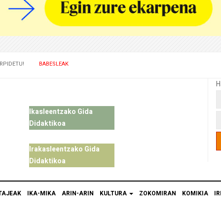
RPIDETU!
BABESLEAK
H
Ikasleentzako Gida
Didaktikoa
Irakasleentzako Gida
Didaktikoa
TAJEAK
IKA-MIKA
ARIN-ARIN
KULTURA
ZOKOMIRAN
KOMIKIA
IR