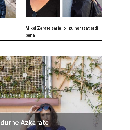
Mikel Zarate saria, bi ipuinentzat erdi
bana
durne Azkarate