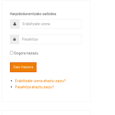
Harpidedunentzako sarbidea:
Gogora nazazu
Erabiltzaile-izena ahaztu zaizu?
Pasahitza ahaztu zaizu?