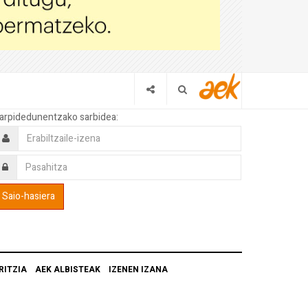
arpidedunentzako sarbidea:
RITZIA
AEK ALBISTEAK
IZENEN IZANA