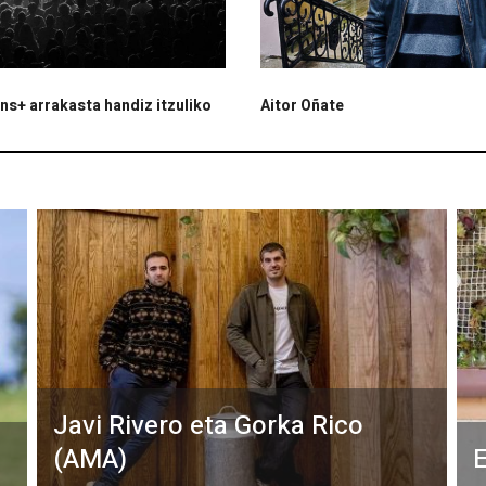
s+ arrakasta handiz itzuliko
Aitor Oñate
Javi Rivero eta Gorka Rico
(AMA)
E