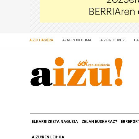
AIZU! HASIERA
AZALEN BILDUMA
AIZU!RI BURUZ
HA
ELKARRIZKETA NAGUSIA
ZELAN EUSKARAZ?
ERREPOR
AIZU!REN LEIHOA