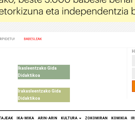
RPIDETU!
BABESLEAK
H
Ikasleentzako Gida
Didaktikoa
Irakasleentzako Gida
Didaktikoa
TAJEAK
IKA-MIKA
ARIN-ARIN
KULTURA
ZOKOMIRAN
KOMIKIA
IR