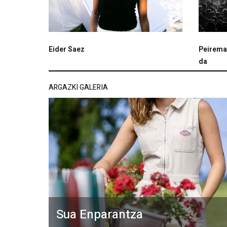
Eider Saez
Peireman
da
ARGAZKI GALERIA
Sua Enparantza