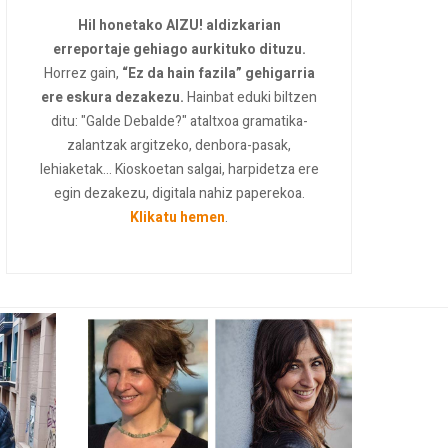
Hil honetako AIZU! aldizkarian
erreportaje gehiago aurkituko dituzu.
Horrez gain,
“Ez da hain fazila” gehigarria
ere eskura dezakezu.
Hainbat eduki biltzen
ditu: "Galde Debalde?" ataltxoa gramatika-
zalantzak argitzeko, denbora-pasak,
lehiaketak... Kioskoetan salgai, harpidetza ere
egin dezakezu, digitala nahiz paperekoa.
Klikatu hemen
.