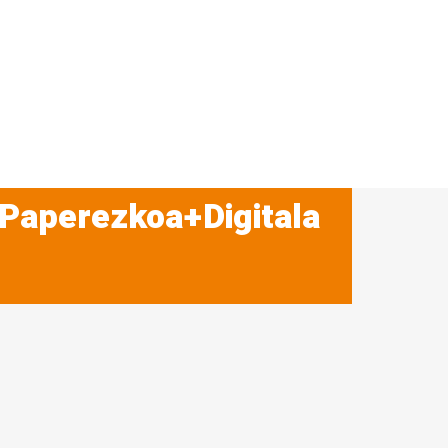
 Paperezkoa+Digitala