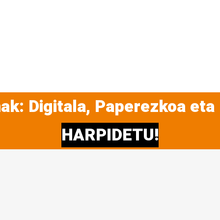
ak: Digitala, Paperezkoa eta
HARPIDETU!