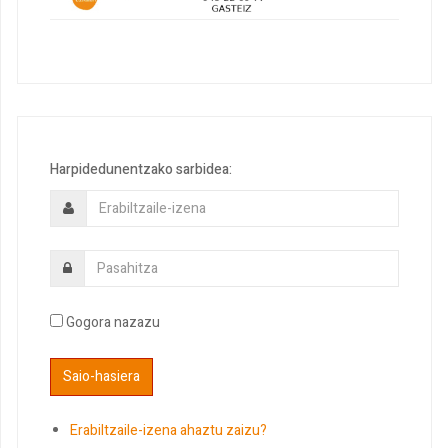
Harpidedunentzako sarbidea:
Gogora nazazu
Erabiltzaile-izena ahaztu zaizu?