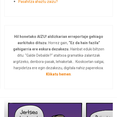
Pasahitza ahaztu zaizu?
Hil honetako AIZU! aldizkarian erreportaje gehiago
aurkituko dituzu.
Horrez gain,
“Ez da hain fazila”
gehigarria ere eskura dezakezu.
Hainbat eduki biltzen
ditu: "Galde Debalde?" ataltxoa gramatika-zalantzak
argitzeko, denbora-pasak, lehiaketak... Kioskoetan salgai,
harpidetza ere egin dezakezu, digitala nahiz paperekoa.
Klikatu hemen
.