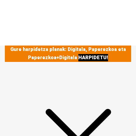
Gure harpidetza planak: Digitala, Paperezkoa eta
Paperezkoa+Digitala
HARPIDETU!