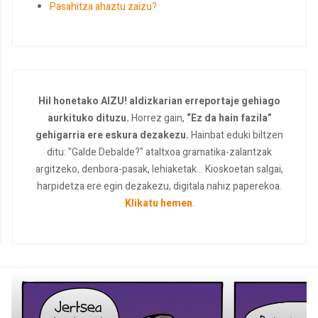
Pasahitza ahaztu zaizu?
Hil honetako AIZU! aldizkarian erreportaje gehiago
aurkituko dituzu.
Horrez gain,
“Ez da hain fazila”
gehigarria ere eskura dezakezu.
Hainbat eduki biltzen
ditu: "Galde Debalde?" ataltxoa gramatika-zalantzak
argitzeko, denbora-pasak, lehiaketak... Kioskoetan salgai,
harpidetza ere egin dezakezu, digitala nahiz paperekoa.
Klikatu hemen
.