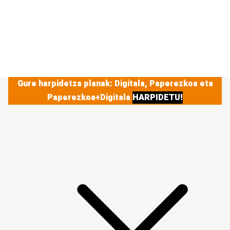
Gure harpidetza planak: Digitala, Paperezkoa eta
Paperezkoa+Digitala
HARPIDETU!