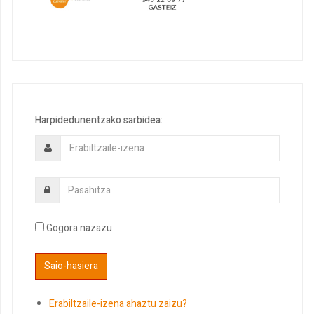
Harpidedunentzako sarbidea:
Gogora nazazu
Erabiltzaile-izena ahaztu zaizu?