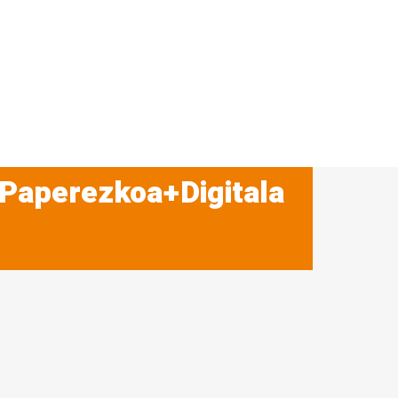
 Paperezkoa+Digitala