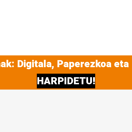
ak: Digitala, Paperezkoa eta
HARPIDETU!