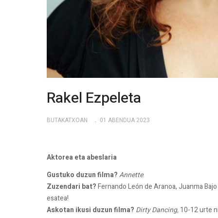
Rakel Ezpeleta
BUTAKATXOAN
01 ABENDUA 2023
Aktorea eta abeslaria
Gustuko duzun filma?
Annette
.
Zuzendari bat?
Fernando León de Aranoa, Juanma Bajo Ull
esatea!
Askotan ikusi duzun filma?
Dirty Dancing,
10-12 urte n