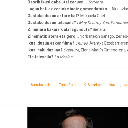
Osorik ikusi gabe utzi zenuen...
Torrente
.
Lagun bati ez zenioke inoiz gomendatuko...
Akziozko f
Gustuko duzun aktore bat?
Michaela Coel.
Gustuko duzun telesaila?
I May Destroy You, Parliame
Zinemara bakarrik ala lagunduta?
Bietara.
Zinematik atera eta gero...
Norbaitekin banago, zer edo
Ikusi duzun azken filma?
Chinas
, Arantxa Etxebarriaren
Ikusi nahi duzuna?
Creatura
, Elena Martín Gimenorena;
Eta telesaila?
La Mesías.
Aurreko artikulua: Tania Fornieles
Aurrekoa
Hurrengo art