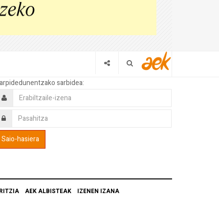
arpidedunentzako sarbidea:
RITZIA
AEK ALBISTEAK
IZENEN IZANA