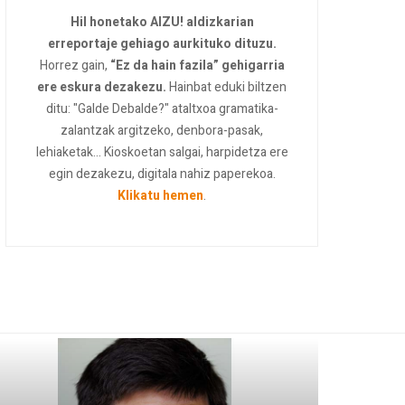
Hil honetako AIZU! aldizkarian
erreportaje gehiago aurkituko dituzu.
Horrez gain,
“Ez da hain fazila” gehigarria
ere eskura dezakezu.
Hainbat eduki biltzen
ditu: "Galde Debalde?" ataltxoa gramatika-
zalantzak argitzeko, denbora-pasak,
lehiaketak... Kioskoetan salgai, harpidetza ere
egin dezakezu, digitala nahiz paperekoa.
Klikatu hemen
.