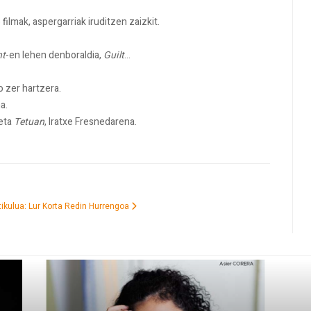
ilmak, aspergarriak iruditzen zaizkit.
nt
-en lehen denboraldia,
Guilt
...
 zer hartzera.
a.
 eta
Tetuan
, Iratxe Fresnedarena.
ikulua: Lur Korta Redin
Hurrengoa