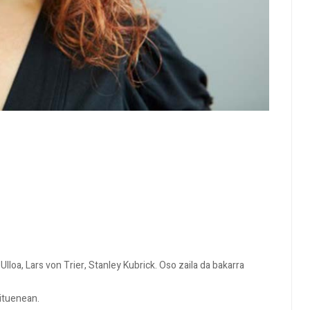
oa, Lars von Trier, Stanley Kubrick. Oso zaila da bakarra
ituenean.