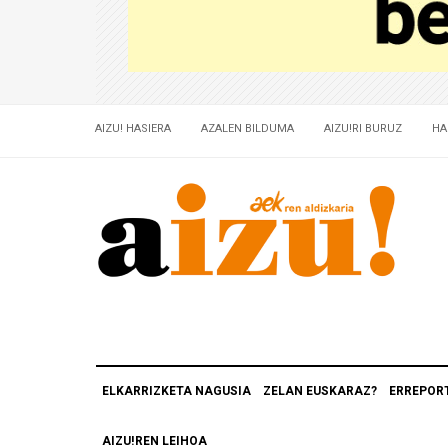
AIZU! HASIERA
AZALEN BILDUMA
AIZU!RI BURUZ
HA
ELKARRIZKETA NAGUSIA
ZELAN EUSKARAZ?
ERREPOR
AIZU!REN LEIHOA