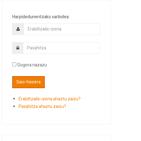
Harpidedunentzako sarbidea:
Gogora nazazu
Erabiltzaile-izena ahaztu zaizu?
Pasahitza ahaztu zaizu?