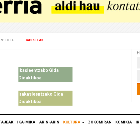
RPIDETU!
BABESLEAK
H
Ikasleentzako Gida
Didaktikoa
Irakasleentzako Gida
Didaktikoa
TAJEAK
IKA-MIKA
ARIN-ARIN
KULTURA
ZOKOMIRAN
KOMIKIA
IR