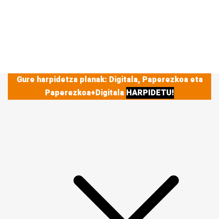
Gure harpidetza planak: Digitala, Paperezkoa eta
Paperezkoa+Digitala
HARPIDETU!