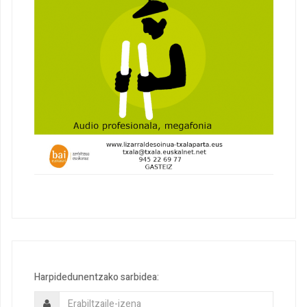
Harpidedunentzako sarbidea: