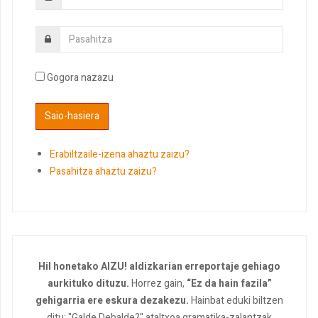
Gogora nazazu
Erabiltzaile-izena ahaztu zaizu?
Pasahitza ahaztu zaizu?
Hil honetako AIZU! aldizkarian erreportaje gehiago
aurkituko dituzu.
Horrez gain,
“Ez da hain fazila”
gehigarria ere eskura dezakezu.
Hainbat eduki biltzen
ditu: "Galde Debalde?" ataltxoa gramatika-zalantzak