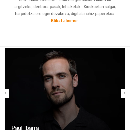
argitzeko, denbora-pasak, lehiaketak... Kioskoetan salgai,
harpidetza ere egin dezakezu, digitala nahiz paperekoa.
Klikatu hemen
.
Paul Ibarra