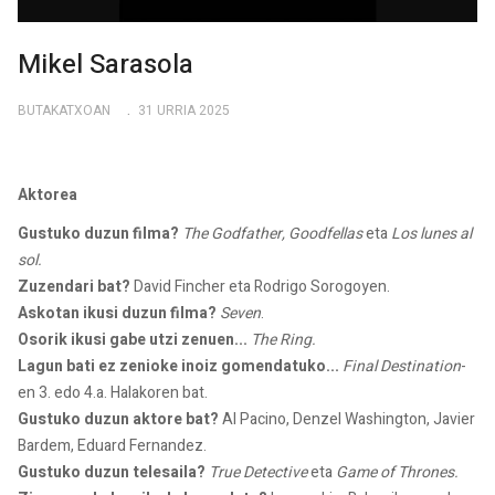
Mikel Sarasola
BUTAKATXOAN
31 URRIA 2025
Aktorea
Gustuko duzun filma?
The Godfather, Goodfellas
eta
Los lunes al
sol.
Zuzendari bat?
David Fincher eta Rodrigo Sorogoyen.
Askotan ikusi duzun filma?
Seven
.
Osorik ikusi gabe utzi zenuen...
The Ring.
Lagun bati ez zenioke inoiz gomendatuko...
Final Destination
-
en 3. edo 4.a. Halakoren bat.
Gustuko duzun aktore bat?
Al Pacino, Denzel Washington, Javier
Bardem, Eduard Fernandez.
Gustuko duzun telesaila?
True Detective
eta
Game of Thrones.