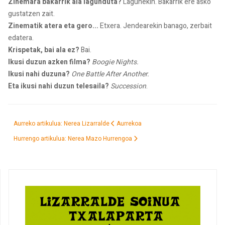
Zinemara bakarrik ala lagunduta?
Lagunekin. Bakarrik ere asko
gustatzen zait.
Zinematik atera eta gero...
Etxera. Jendearekin banago, zerbait
edatera.
Krispetak, bai ala ez?
Bai.
Ikusi duzun azken filma?
Boogie Nights.
Ikusi nahi duzuna?
One Battle After Another.
Eta ikusi nahi duzun telesaila?
Succession
.
Aurreko artikulua: Nerea Lizarralde
Aurrekoa
Hurrengo artikulua: Nerea Mazo
Hurrengoa