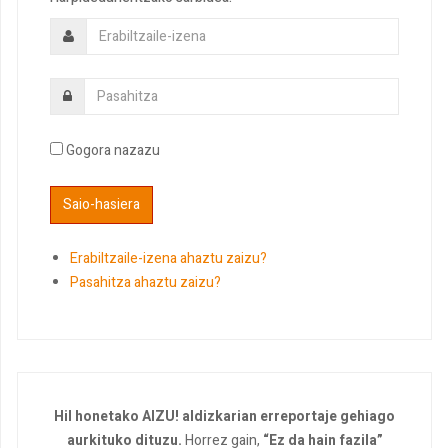
Gogora nazazu
Erabiltzaile-izena ahaztu zaizu?
Pasahitza ahaztu zaizu?
Hil honetako AIZU! aldizkarian erreportaje gehiago
aurkituko dituzu.
Horrez gain,
“Ez da hain fazila”