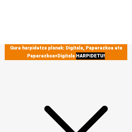
Gure harpidetza planak: Digitala, Paperezkoa eta
Paperezkoa+Digitala
HARPIDETU!