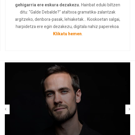
gehigarria ere eskura dezakezu.
Hainbat eduki biltzen
ditu: "Galde Debalde?" ataltxoa gramatika-zalantzak
argitzeko, denbora-pasak, lehiaketak... Kioskoetan salgai,
harpidetza ere egin dezakezu, digitala nahiz paperekoa.
Klikatu hemen
.