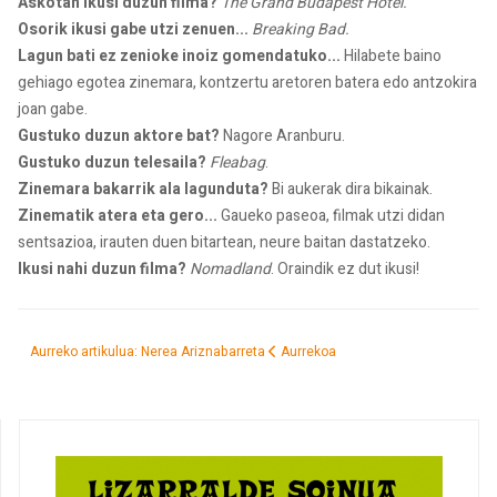
Askotan ikusi duzun filma?
The Grand Budapest Hotel.
Osorik ikusi gabe utzi zenuen...
Breaking Bad.
Lagun bati ez zenioke inoiz gomendatuko...
Hilabete baino
gehiago egotea zinemara, kontzertu aretoren batera edo antzokira
joan gabe.
Gustuko duzun aktore bat?
Nagore Aranburu.
Gustuko duzun telesaila?
Fleabag
.
Zinemara bakarrik ala lagunduta?
Bi aukerak dira bikainak.
Zinematik atera eta gero...
Gaueko paseoa, filmak utzi didan
sentsazioa, irauten duen bitartean, neure baitan dastatzeko.
Ikusi nahi duzun filma?
Nomadland
. Oraindik ez dut ikusi!
Aurreko artikulua: Nerea Ariznabarreta
Aurrekoa