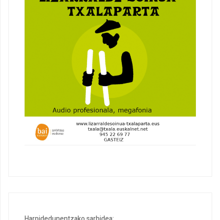
Harpidedunentzako sarbidea: