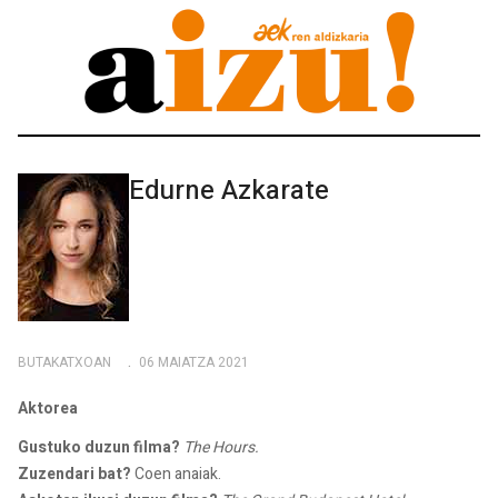
Edurne Azkarate
BUTAKATXOAN
06 MAIATZA 2021
Aktorea
Gustuko duzun filma?
The Hours.
Zuzendari bat?
Coen anaiak.