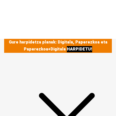
Gure harpidetza planak: Digitala, Paperezkoa eta
Paperezkoa+Digitala
HARPIDETU!