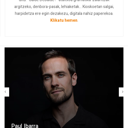
argitzeko, denbora-pasak, lehiaketak... Kioskoetan salgai,
harpidetza ere egin dezakezu, digitala nahiz paperekoa.
Klikatu hemen
.
Paul Ibarra