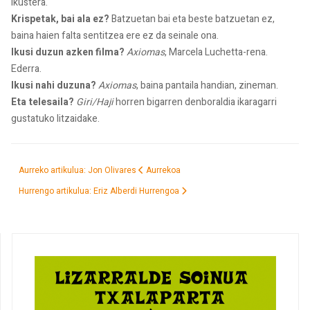
ikustera.
Krispetak, bai ala ez?
Batzuetan bai eta beste batzuetan ez,
baina haien falta sentitzea ere ez da seinale ona.
Ikusi duzun azken filma?
Axiomas
, Marcela Luchetta-rena.
Ederra.
Ikusi nahi duzuna?
Axiomas
, baina pantaila handian, zineman.
Eta telesaila?
Giri/Haji
horren bigarren denboraldia ikaragarri
gustatuko litzaidake.
Aurreko artikulua: Jon Olivares
Aurrekoa
Hurrengo artikulua: Eriz Alberdi
Hurrengoa