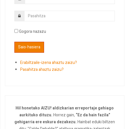
Gogora nazazu
Erabiltzaile-izena ahaztu zaizu?
Pasahitza ahaztu zaizu?
Hil honetako AIZU! aldizkarian erreportaje gehiago
aurkituko dituzu.
Horrez gain,
“Ez da hain fazila”
gehigarria ere eskura dezakezu.
Hainbat eduki biltzen
ditu: "Galde Debalde?" ataltxoa gramatika-zalantzak