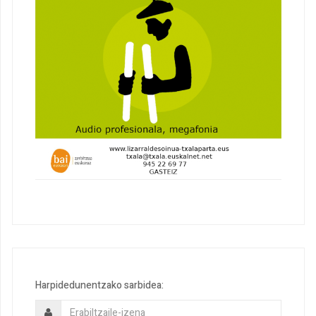
Harpidedunentzako sarbidea: