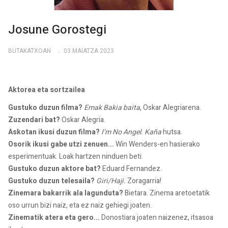
Josune Gorostegi
BUTAKATXOAN
03 MAIATZA 2023
Aktorea eta sortzailea
Gustuko duzun filma?
Emak Bakia baita
, Oskar Alegriarena.
Zuzendari bat?
Oskar Alegria.
Askotan ikusi duzun filma?
I’m No Angel. Kaña
hutsa.
Osorik ikusi gabe utzi zenuen...
Win Wenders-en hasierako
esperimentuak. Loak hartzen ninduen beti.
Gustuko duzun aktore bat?
Eduard Fernandez.
Gustuko duzun telesaila?
Giri/Haji.
Zoragarria!
Zinemara bakarrik ala lagunduta?
Bietara. Zinema aretoetatik
oso urrun bizi naiz, eta ez naiz gehiegi joaten.
Zinematik atera eta gero...
Donostiara joaten naizenez, itsasoa