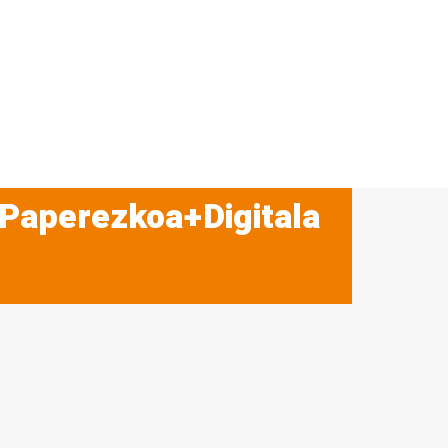
 Paperezkoa+Digitala