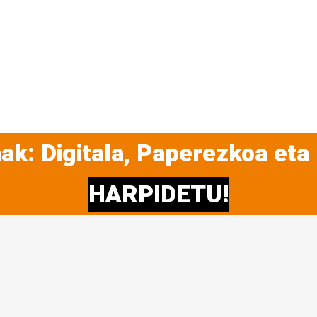
ak: Digitala, Paperezkoa eta
HARPIDETU!