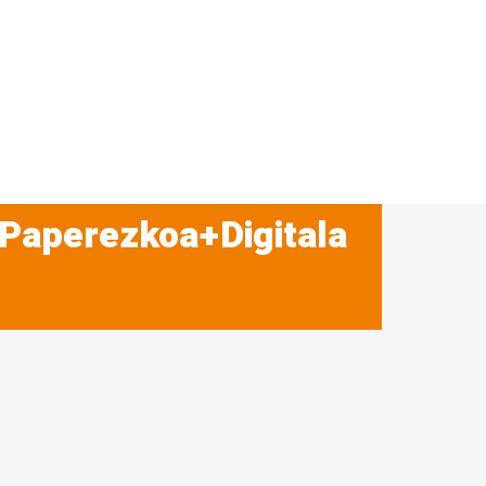
 Paperezkoa+Digitala