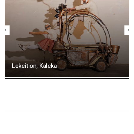
Lekeition, Kaleka