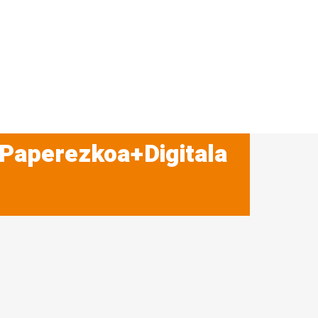
 Paperezkoa+Digitala