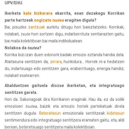
UPV/EHU.
Ikerketa
kale hizkerara
ekarrita, esan dezakegu Korrikan
parte hartzeak
ongizate
txutea
eragiten digula?
Bai, pisuzko
zantzuak
aurkitu ditugu hori baieztatzeko. Korrikak,
nolabait,
txute
hori sortzen digu, indarberrituta sentiarazten gaitu,
bai maila kolektiboan bai maila indibidualean.
Nolakoa da
txutea
?
Korrika bizi izan duen edonork badaki emozio eztanda handia dela.
Alaitasuna sentitzen da,
zirrara
, hunkidura... Horrek ni-a hedatzen
du, indartsuago edo sentitzen gara, eraberrituago, energia handiz,
nolabait esatearren.
Ahalduntzen gaituela diozue ikerketan, eta integratuago
sentitzen garela.
Hori da. Sakonagoak dira Korrikaren eraginak. Hau da, ez da soilik
emozioen
txutea
, baizik eta emozio horiek partekatuak direla
sentitzen dugula.
Bateratasun
emozionala sentitzeak
kidetasun
sentimendura edo integratuago sentitzera eramaten gaitu, eta, aldi
berean, boteretsuago sentitzera maila kolektiboan.