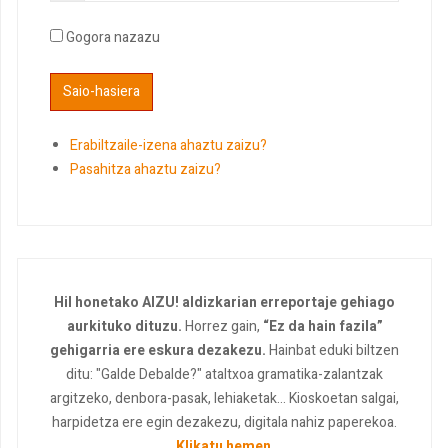
Gogora nazazu
Erabiltzaile-izena ahaztu zaizu?
Pasahitza ahaztu zaizu?
Hil honetako AIZU! aldizkarian erreportaje gehiago
aurkituko dituzu.
Horrez gain,
“Ez da hain fazila”
gehigarria ere eskura dezakezu.
Hainbat eduki biltzen
ditu: "Galde Debalde?" ataltxoa gramatika-zalantzak
argitzeko, denbora-pasak, lehiaketak... Kioskoetan salgai,
harpidetza ere egin dezakezu, digitala nahiz paperekoa.
Klikatu hemen
.