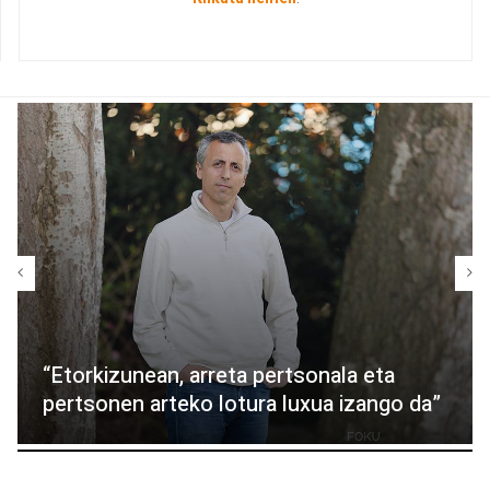
“Etorkizunean, arreta pertsonala eta
pertsonen arteko lotura luxua izango da”