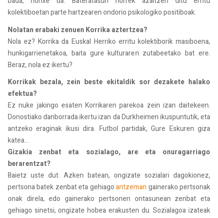
bada, horixe da. Bateratasun horrek azaltzen ditu erritu
kolektiboetan parte hartzearen ondorio psikologiko positiboak.
Nolatan erabaki zenuen Korrika aztertzea?
Nola ez? Korrika da Euskal Herriko erritu kolektiborik masiboena,
hunkigarrienetakoa, baita gure kulturaren zutabeetako bat ere.
Beraz, nola ez ikertu?
Korrikak bezala, zein beste ekitaldik sor dezakete halako
efektua?
Ez nuke jakingo esaten Korrikaren parekoa zein izan daitekeen.
Donostiako danborrada ikertu izan da Durkheimen ikuspuntutik, eta
antzeko eraginak ikusi dira. Futbol partidak, Gure Eskuren giza
katea...
Gizakia zenbat eta sozialago, are eta onuragarriago
berarentzat?
Baietz uste dut. Azken batean, ongizate sozialari dagokionez,
pertsona batek zenbat eta gehiago
antzeman
gainerako pertsonak
onak direla, edo gainerako pertsonen ontasunean zenbat eta
gehiago sinetsi, ongizate hobea erakusten du. Sozialagoa izateak