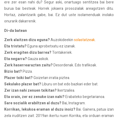
ere zer esan nahi du? Segur aski, onartuago sentitzea bai bere
burua bai besteak. Horrek jokaera prosozialak areagotzen ditu.
Hortaz, zalantzarik gabe, bai. Ez dut uste isolamenduak inolako
onurarik dakarrenik.
Di-da batean
Zerk alaitzen dizu eguna?
Auzokideekin
solastatzeak
.
Eta tristatu?
Eguna aprobetxatu ez izanak.
Zerk eragiten dizu barrea?
Tontakeriek.
Eta negarra?
Gauza askok.
Zerk haserrearazten zaitu?
Desordenak. Edo trafikoak.
Bizio bat?
Pizza.
Plazer txiki bat?
Goizetan irratia piztea.
Sekulako plazer bat?
Liburu on bat edo bazkari eder bat.
Zer izan nahi zenuen txikitan?
Ikertzailea.
Eta orain, zer ez zenuke izan nahi?
Erabateko begetarianoa.
Sare sozialik erabiltzen al duzu?
Bai, Instagram.
Korrikan, lekukoa eraman al duzu inoiz?
Bai. Gainera, patua izan
zela iruditzen zait: 2019an ikertu nuen Korrika, eta orduan eraman