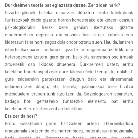
Durkheimen teoria bat egiaztatu duzue. Zer zioen hark?
Gizarte jakinek tarteka ospatzen dituzten erritu kolektiboak
funtsezkoak direla gizarte horren kohesiorako eta kideen osasun
psikologikorako. Berak bere garaian ikertutako gizarte
modernoetako depresio eta suizidio tasa altuak kohesio edo
kidetasun falta horri zegozkiola ondorioztatu zuen. Hau da, lanaren
dibertsifikazioaren ondorioz, gizarte homogeneoa izatetik oso
heterogeneoa izatera igaro ginen, balio eta sinesmen oso irmoak
zituenetik oso likidoak dituenera. Durkheimen ustez, erritu
kolektibo horiek ospatzeak gure taldean finkatzen gaitu, nolabait:
gure taldearekin partekatzen ditugun balio eta sinesmenak
indarberritzen ditugu, eta, horrela, gizabanakoa bere bizitza
indibidualera eraberriturik itzultzen da. Soziologoaren esanetan,
badago hori gertatzeko funtsezko elementu bat erritu
kolektiboetan: eferbeszentzia kolektiboa.
Eta zer da hori?
Erritu kolektiboko parte hartzaileen artean atzeraelikadura
emozionala sortzen da eta, horren bidez, bateratasun emozionala;