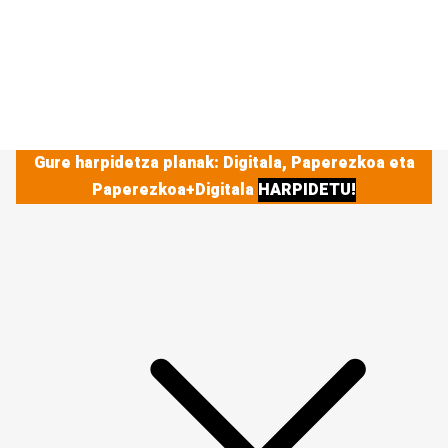
Gure harpidetza planak: Digitala, Paperezkoa eta
Paperezkoa+Digitala
HARPIDETU!