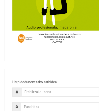
Harpidedunentzako sarbidea: