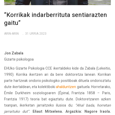
“Korrikak indarberrituta sentiarazten
gaitu”
ARIN-ARIN
31 URRIA 2023
Jon Zabala
Gizarte psikologoa
EHUko Gizarte Psikologia CCE ikertaldeko kide da Zabala (Lekeitio,
1990). Korrika ikertzen ari da bere doktoretza lanean. Korrikan
parte hartzeak ondorio psikologiko positiboak dituela ondorioztatu
dute ikertaldean, eta kolektiboki
ahalduntzen
gaituela. Horretarako,
Émile Durkheim soziologoaren (Épinal, Frantzia 1858 – Paris,
Frantzia 1917) teoria bat egiaztatu dute. Doktoretzaren azken
txanpan, ikerketan jarraitzeko ilusioa du:
“Ahal bada, horretan
jarraituko dut”.
Eñaut Mitxelena. Argazkia: Nagore Iraola.