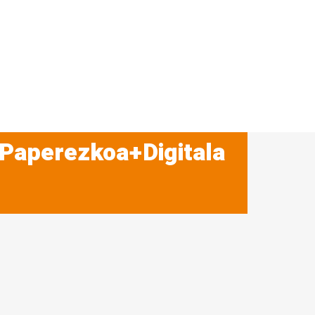
 Paperezkoa+Digitala