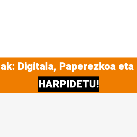
ak: Digitala, Paperezkoa eta
HARPIDETU!