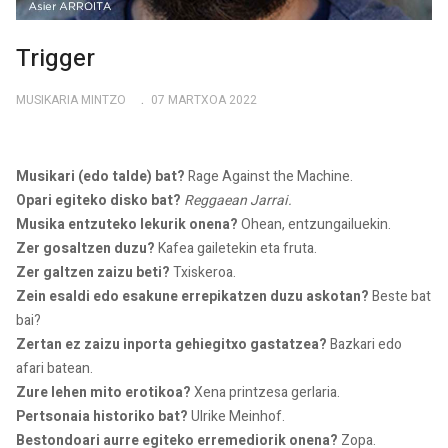
Trigger
MUSIKARIA MINTZO
07 MARTXOA 2022
Musikari (edo talde) bat?
Rage Against the Machine.
Opari egiteko disko bat?
Reggaean Jarrai.
Musika entzuteko lekurik onena?
Ohean, entzungailuekin.
Zer gosaltzen duzu?
Kafea gailetekin eta fruta.
Zer galtzen zaizu beti?
Txiskeroa.
Zein esaldi edo esakune errepikatzen duzu askotan?
Beste bat
bai?
Zertan ez zaizu inporta gehiegitxo gastatzea?
Bazkari edo
afari batean.
Zure lehen mito erotikoa?
Xena printzesa gerlaria.
Pertsonaia historiko bat?
Ulrike Meinhof.
Bestondoari aurre egiteko erremediorik onena?
Zopa.