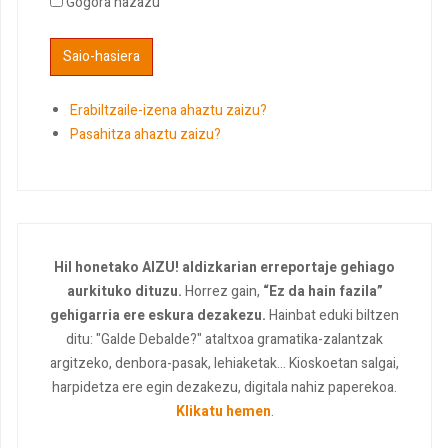
Gogora nazazu
Erabiltzaile-izena ahaztu zaizu?
Pasahitza ahaztu zaizu?
Hil honetako AIZU! aldizkarian erreportaje gehiago
aurkituko dituzu.
Horrez gain,
“Ez da hain fazila”
gehigarria ere eskura dezakezu.
Hainbat eduki biltzen
ditu: "Galde Debalde?" ataltxoa gramatika-zalantzak
argitzeko, denbora-pasak, lehiaketak... Kioskoetan salgai,
harpidetza ere egin dezakezu, digitala nahiz paperekoa.
Klikatu hemen
.