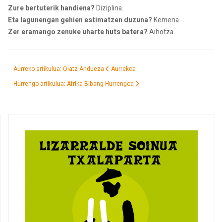
Zure bertuterik handiena?
Diziplina.
Eta lagunengan gehien estimatzen duzuna?
Kemena.
Zer eramango zenuke uharte huts batera?
Aihotza.
Aurreko artikulua: Olatz Andueza
Aurrekoa
Hurrengo artikulua: Afrika Bibang
Hurrengoa