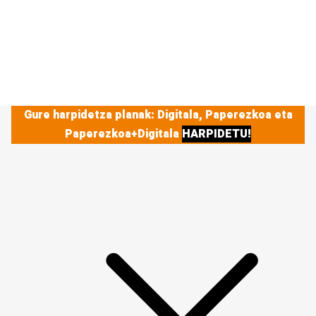
Gure harpidetza planak: Digitala, Paperezkoa eta
Paperezkoa+Digitala
HARPIDETU!