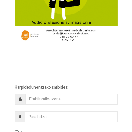
Harpidedunentzako sarbidea: