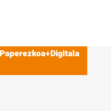
 Paperezkoa+Digitala