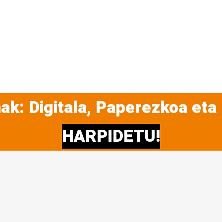
ak: Digitala, Paperezkoa eta
HARPIDETU!