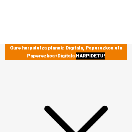
Gure harpidetza planak: Digitala, Paperezkoa eta
Paperezkoa+Digitala
HARPIDETU!