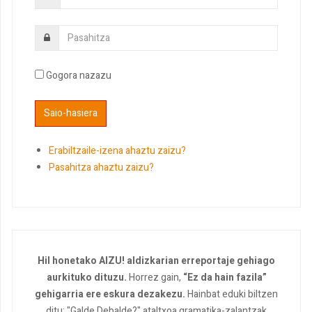
Gogora nazazu
Erabiltzaile-izena ahaztu zaizu?
Pasahitza ahaztu zaizu?
Hil honetako AIZU! aldizkarian erreportaje gehiago
aurkituko dituzu.
Horrez gain,
“Ez da hain fazila”
gehigarria ere eskura dezakezu.
Hainbat eduki biltzen
ditu: "Galde Debalde?" ataltxoa gramatika-zalantzak