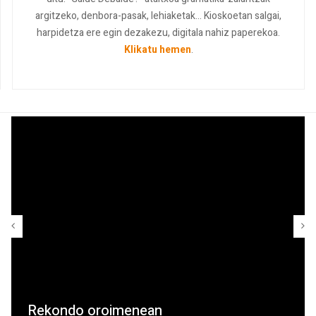
argitzeko, denbora-pasak, lehiaketak... Kioskoetan salgai,
harpidetza ere egin dezakezu, digitala nahiz paperekoa.
Klikatu hemen
.
Rekondo oroimenean