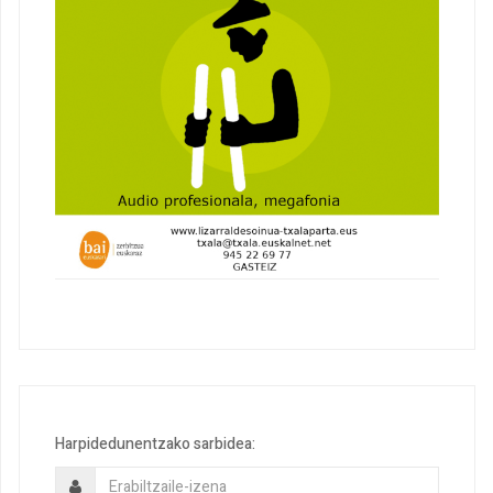
Harpidedunentzako sarbidea: