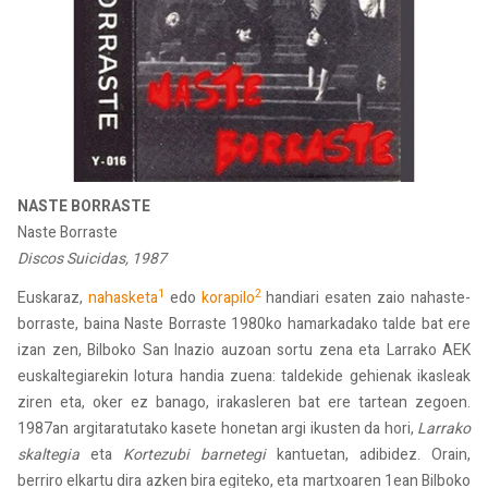
NASTE BORRASTE
Naste Borraste
Discos Suicidas, 1987
1
2
Euskaraz,
nahasketa
edo
korapilo
handiari esaten zaio nahaste-
borraste, baina Naste Borraste 1980ko hamarkadako talde bat ere
izan zen, Bilboko San Inazio auzoan sortu zena eta Larrako AEK
euskaltegiarekin lotura handia zuena: taldekide gehienak ikasleak
ziren eta, oker ez banago, irakasleren bat ere tartean zegoen.
1987an argitaratutako kasete honetan argi ikusten da hori,
Larrako
skaltegia
eta
Kortezubi barnetegi
kantuetan, adibidez. Orain,
berriro elkartu dira azken bira egiteko, eta martxoaren 1ean Bilboko