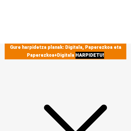
Gure harpidetza planak: Digitala, Paperezkoa eta
Paperezkoa+Digitala
HARPIDETU!