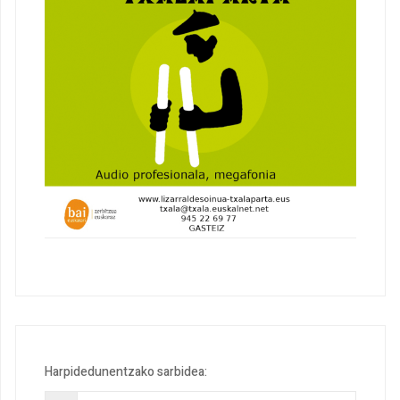
Harpidedunentzako sarbidea: