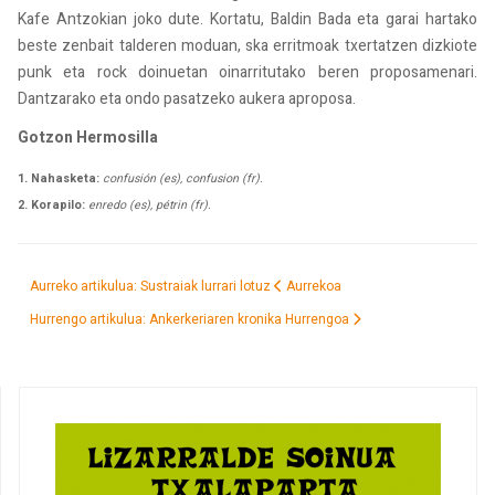
Kafe Antzokian joko dute. Kortatu, Baldin Bada eta garai hartako
beste zenbait talderen moduan, ska erritmoak txertatzen dizkiote
punk eta rock doinuetan oinarritutako beren proposamenari.
Dantzarako eta ondo pasatzeko aukera aproposa.
Gotzon Hermosilla
1. Nahasketa:
confusión (es), confusion (fr).
2. Korapilo:
enredo (es), pétrin (fr).
Aurreko artikulua: Sustraiak lurrari lotuz
Aurrekoa
Hurrengo artikulua: Ankerkeriaren kronika
Hurrengoa