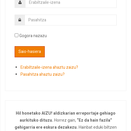
Gogora nazazu
Erabiltzaile-izena ahaztu zaizu?
Pasahitza ahaztu zaizu?
Hil honetako AIZU! aldizkarian erreportaje gehiago
aurkituko dituzu.
Horrez gain,
“Ez da hain fazila”
gehigarria ere eskura dezakezu.
Hainbat eduki biltzen