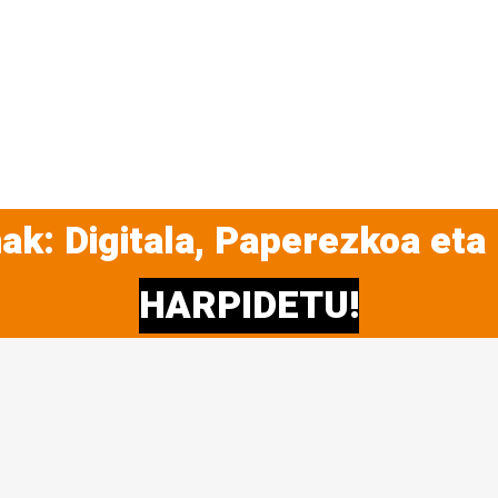
ak: Digitala, Paperezkoa eta
HARPIDETU!