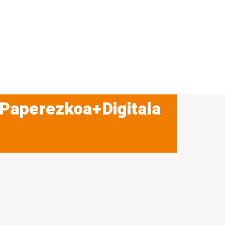
 Paperezkoa+Digitala