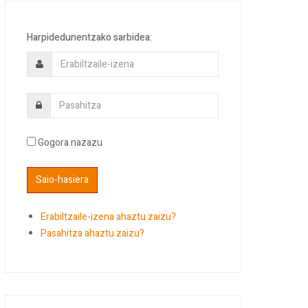
Harpidedunentzako sarbidea:
Gogora nazazu
Erabiltzaile-izena ahaztu zaizu?
Pasahitza ahaztu zaizu?