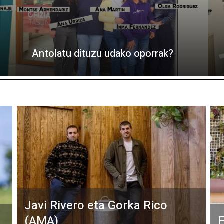
Antolatu dituzu udako oporrak?
Javi Rivero eta Gorka Rico
(AMA)
E