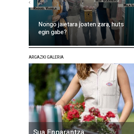
Nongo jaietara joaten zara, huts
egin gabe?
ARGAZKI GALERIA
Sua Enparantza