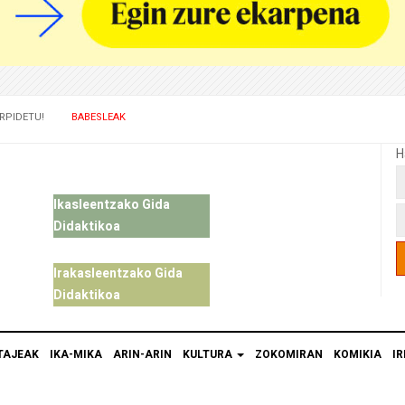
RPIDETU!
BABESLEAK
H
Ikasleentzako Gida
Didaktikoa
Irakasleentzako Gida
Didaktikoa
TAJEAK
IKA-MIKA
ARIN-ARIN
KULTURA
ZOKOMIRAN
KOMIKIA
IR