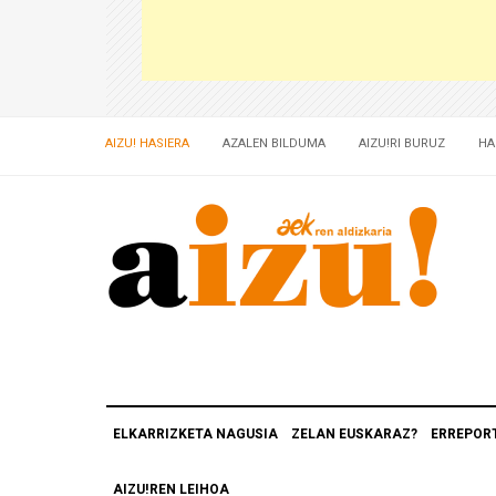
AIZU! HASIERA
AZALEN BILDUMA
AIZU!RI BURUZ
HA
ELKARRIZKETA NAGUSIA
ZELAN EUSKARAZ?
ERREPOR
AIZU!REN LEIHOA