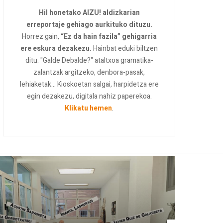
Hil honetako AIZU! aldizkarian
erreportaje gehiago aurkituko dituzu.
Horrez gain,
“Ez da hain fazila” gehigarria
ere eskura dezakezu.
Hainbat eduki biltzen
ditu: "Galde Debalde?" ataltxoa gramatika-
zalantzak argitzeko, denbora-pasak,
lehiaketak... Kioskoetan salgai, harpidetza ere
egin dezakezu, digitala nahiz paperekoa.
Klikatu hemen
.