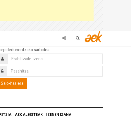
arpidedunentzako sarbidea:
RITZIA
AEK ALBISTEAK
IZENEN IZANA