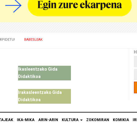
RPIDETU!
BABESLEAK
H
Ikasleentzako Gida
Didaktikoa
Irakasleentzako Gida
Didaktikoa
TAJEAK
IKA-MIKA
ARIN-ARIN
KULTURA
ZOKOMIRAN
KOMIKIA
IR