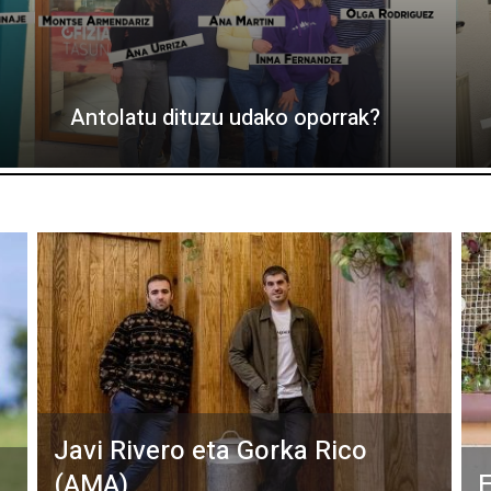
Antolatu dituzu udako oporrak?
Javi Rivero eta Gorka Rico
(AMA)
E