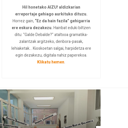
Hil honetako AIZU! aldizkarian
erreportaje gehiago aurkituko dituzu.
Horrez gain,
“Ez da hain fazila” gehigarria
ere eskura dezakezu.
Hainbat eduki biltzen
ditu: "Galde Debalde?" ataltxoa gramatika-
zalantzak argitzeko, denbora-pasak,
lehiaketak... Kioskoetan salgai, harpidetza ere
egin dezakezu, digitala nahiz paperekoa.
Klikatu hemen
.