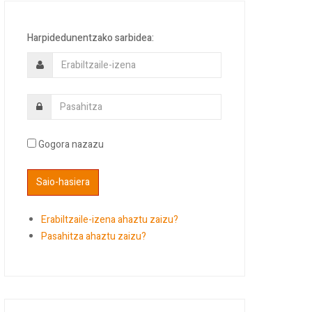
Harpidedunentzako sarbidea:
Gogora nazazu
Erabiltzaile-izena ahaztu zaizu?
Pasahitza ahaztu zaizu?