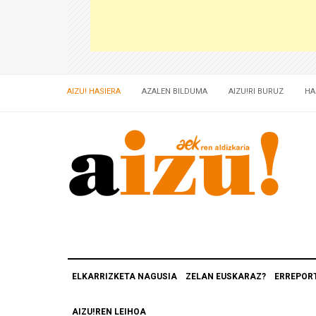
AIZU! HASIERA
AZALEN BILDUMA
AIZU!RI BURUZ
HA
ELKARRIZKETA NAGUSIA
ZELAN EUSKARAZ?
ERREPOR
AIZU!REN LEIHOA