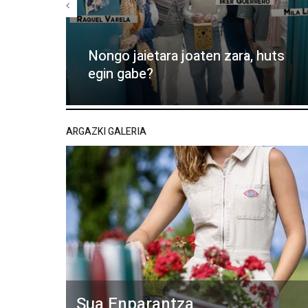
Nongo jaietara joaten zara, huts
egin gabe?
ARGAZKI GALERIA
Sua Enparantza