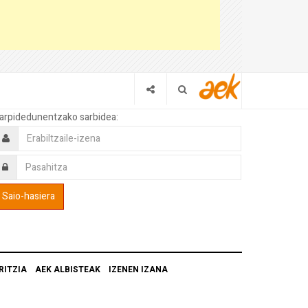
arpidedunentzako sarbidea:
RITZIA
AEK ALBISTEAK
IZENEN IZANA