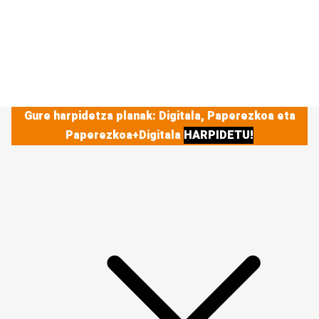
Gure harpidetza planak: Digitala, Paperezkoa eta
Paperezkoa+Digitala
HARPIDETU!