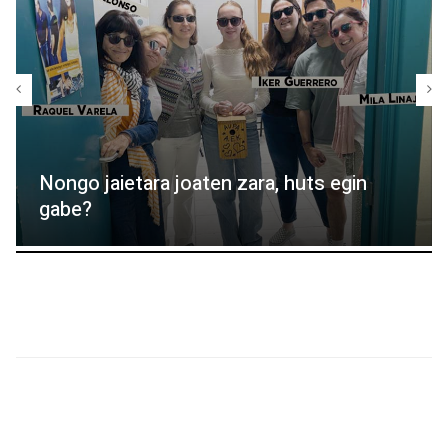
Nongo jaietara joaten zara, huts egin
gabe?