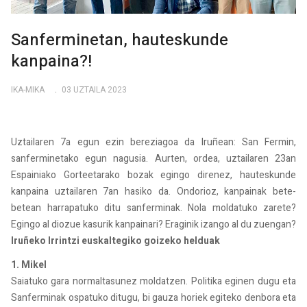
Sanferminetan, hauteskunde
kanpaina?!
IKA-MIKA
03 UZTAILA 2023
Uztailaren 7a egun ezin bereziagoa da Iruñean: San Fermin,
sanferminetako egun nagusia. Aurten, ordea, uztailaren 23an
Espainiako Gorteetarako bozak egingo direnez, hauteskunde
kanpaina uztailaren 7an hasiko da. Ondorioz, kanpainak bete-
betean harrapatuko ditu sanferminak. Nola moldatuko zarete?
Egingo al diozue kasurik kanpainari? Eraginik izango al du zuengan?
Iruñeko Irrintzi euskaltegiko goizeko helduak
1. Mikel
Saiatuko gara normaltasunez moldatzen. Politika eginen dugu eta
Sanferminak ospatuko ditugu, bi gauza horiek egiteko denbora eta