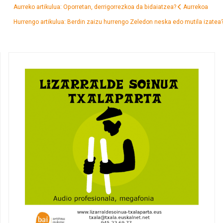
Aurreko artikulua: Oporretan, derrigorrezkoa da bidaiatzea?
Aurrekoa
Hurrengo artikulua: Berdin zaizu hurrengo Zeledon neska edo mutila izatea