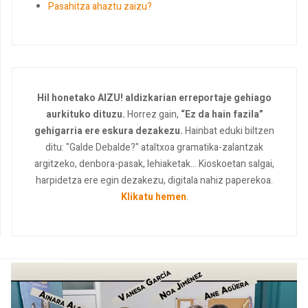
Pasahitza ahaztu zaizu?
Hil honetako AIZU! aldizkarian erreportaje gehiago
aurkituko dituzu.
Horrez gain,
“Ez da hain fazila”
gehigarria ere eskura dezakezu.
Hainbat eduki biltzen
ditu: "Galde Debalde?" ataltxoa gramatika-zalantzak
argitzeko, denbora-pasak, lehiaketak... Kioskoetan salgai,
harpidetza ere egin dezakezu, digitala nahiz paperekoa.
Klikatu hemen
.