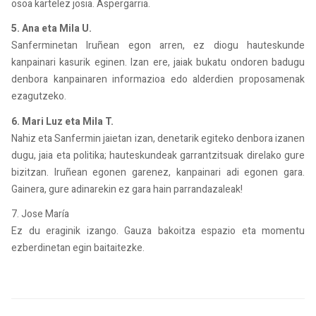
osoa kartelez josia. Aspergarria.
5. Ana eta Mila U.
Sanferminetan Iruñean egon arren, ez diogu hauteskunde
kanpainari kasurik eginen. Izan ere, jaiak bukatu ondoren badugu
denbora kanpainaren informazioa edo alderdien proposamenak
ezagutzeko.
6. Mari Luz eta Mila T.
Nahiz eta Sanfermin jaietan izan, denetarik egiteko denbora izanen
dugu, jaia eta politika; hauteskundeak garrantzitsuak direlako gure
bizitzan. Iruñean egonen garenez, kanpainari adi egonen gara.
Gainera, gure adinarekin ez gara hain parrandazaleak!
7. Jose María
Ez du eraginik izango. Gauza bakoitza espazio eta momentu
ezberdinetan egin baitaitezke.