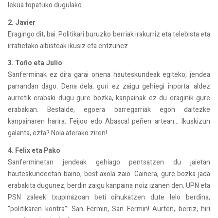
lekua topatuko dugulako.
2. Javier
Eragingo dit, bai. Politikari buruzko berriak irakurriz eta telebista eta
irratietako albisteak ikusiz eta entzunez.
3. Toño eta Julio
Sanferminak ez dira garai onena hauteskundeak egiteko, jendea
parrandan dago. Dena dela, guri ez zaigu gehiegi inporta: aldez
aurretik erabaki dugu gure bozka, kanpainak ez du eraginik gure
erabakian. Bestalde, egoera barregarriak egon daitezke
kanpainaren harira: Feijoo edo Abascal peñen artean... Ikuskizun
galanta, ezta? Nola aterako ziren!
4. Felix eta Pako
Sanferminetan jendeak gehiago pentsatzen du jaietan
hauteskundeetan baino, bost axola zaio. Gainera, gure bozka jada
erabakita dugunez, berdin zaigu kanpaina noiz izanen den. UPN eta
PSN zaleek txupinazoan beti oihukatzen dute lelo berdina,
“politikaren kontra”: San Fermin, San Fermin! Aurten, berriz, hiri