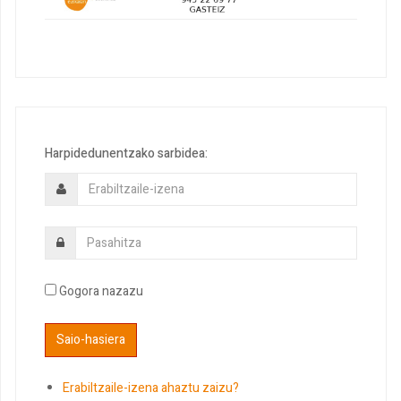
Harpidedunentzako sarbidea:
Gogora nazazu
Erabiltzaile-izena ahaztu zaizu?