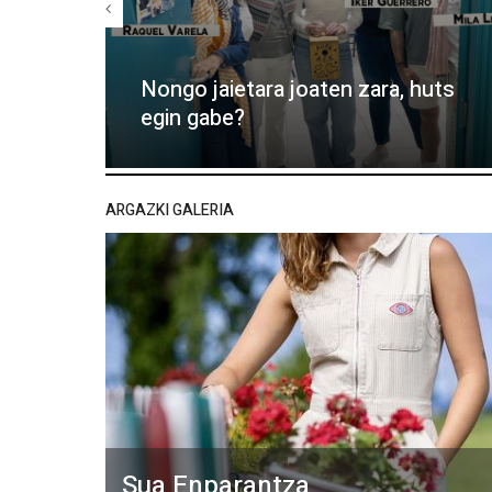
Nongo jaietara joaten zara, huts
egin gabe?
ARGAZKI GALERIA
Sua Enparantza