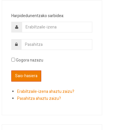
Harpidedunentzako sarbidea:
Gogora nazazu
Erabiltzaile-izena ahaztu zaizu?
Pasahitza ahaztu zaizu?