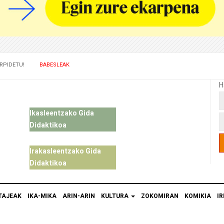
RPIDETU!
BABESLEAK
H
Ikasleentzako Gida
Didaktikoa
Irakasleentzako Gida
Didaktikoa
TAJEAK
IKA-MIKA
ARIN-ARIN
KULTURA
ZOKOMIRAN
KOMIKIA
IR