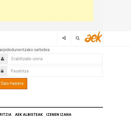
arpidedunentzako sarbidea:
RITZIA
AEK ALBISTEAK
IZENEN IZANA