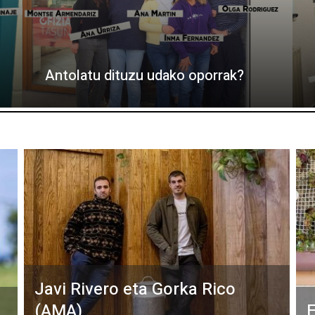
Antolatu dituzu udako oporrak?
Javi Rivero eta Gorka Rico
(AMA)
E