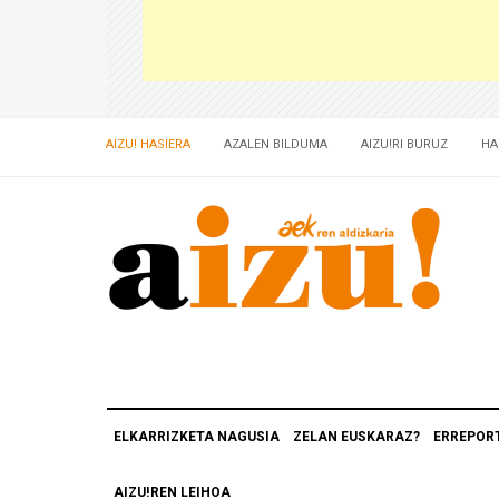
AIZU! HASIERA
AZALEN BILDUMA
AIZU!RI BURUZ
HA
ELKARRIZKETA NAGUSIA
ZELAN EUSKARAZ?
ERREPOR
AIZU!REN LEIHOA