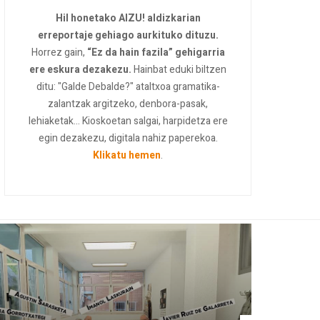
Hil honetako AIZU! aldizkarian
erreportaje gehiago aurkituko dituzu.
Horrez gain,
“Ez da hain fazila” gehigarria
ere eskura dezakezu.
Hainbat eduki biltzen
ditu: "Galde Debalde?" ataltxoa gramatika-
zalantzak argitzeko, denbora-pasak,
lehiaketak... Kioskoetan salgai, harpidetza ere
egin dezakezu, digitala nahiz paperekoa.
Klikatu hemen
.