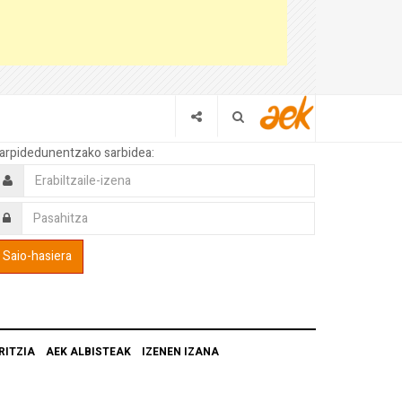
arpidedunentzako sarbidea:
RITZIA
AEK ALBISTEAK
IZENEN IZANA