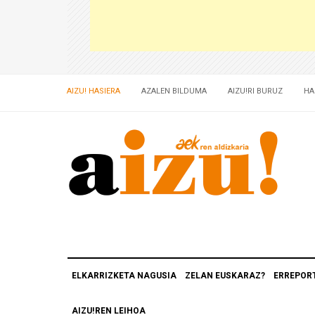
AIZU! HASIERA
AZALEN BILDUMA
AIZU!RI BURUZ
HA
ELKARRIZKETA NAGUSIA
ZELAN EUSKARAZ?
ERREPOR
AIZU!REN LEIHOA