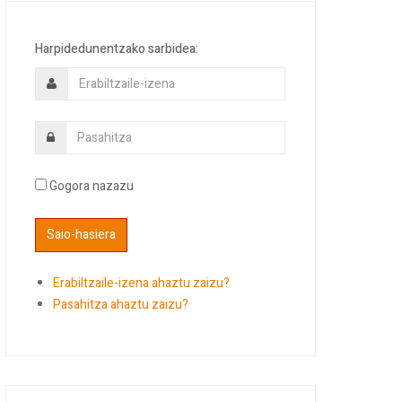
Harpidedunentzako sarbidea:
Gogora nazazu
Erabiltzaile-izena ahaztu zaizu?
Pasahitza ahaztu zaizu?