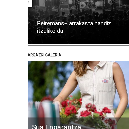
Peiremans+ arrakasta handiz
itzuliko da
ARGAZKI GALERIA
Sua Enparantza