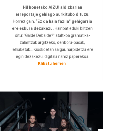
Hil honetako AIZU! aldizkarian
erreportaje gehiago aurkituko dituzu.
Horrez gain,
“Ez da hain fazila” gehigarria
ere eskura dezakezu.
Hainbat eduki biltzen
ditu: "Galde Debalde?" ataltxoa gramatika-
zalantzak argitzeko, denbora-pasak,
lehiaketak... Kioskoetan salgai, harpidetza ere
egin dezakezu, digitala nahiz paperekoa.
Klikatu hemen
.