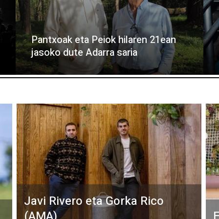
Pantxoak eta Peiok hilaren 21ean
jasoko dute Adarra saria
Javi Rivero eta Gorka Rico
(AMA)
E