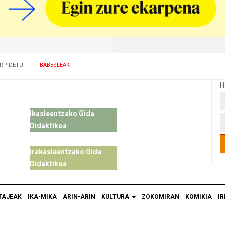
RPIDETU!
BABESLEAK
H
Ikasleentzako Gida
Didaktikoa
Irakasleentzako Gida
Didaktikoa
TAJEAK
IKA-MIKA
ARIN-ARIN
KULTURA
ZOKOMIRAN
KOMIKIA
IR