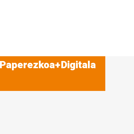
 Paperezkoa+Digitala