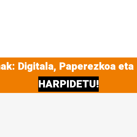
ak: Digitala, Paperezkoa eta
HARPIDETU!