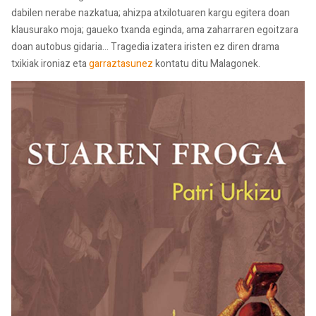
dabilen nerabe nazkatua; ahizpa atxilotuaren kargu egitera doan
klausurako moja; gaueko txanda eginda, ama zaharraren egoitzara
doan autobus gidaria… Tragedia izatera iristen ez diren drama
txikiak ironiaz eta
garraztasunez
kontatu ditu Malagonek.