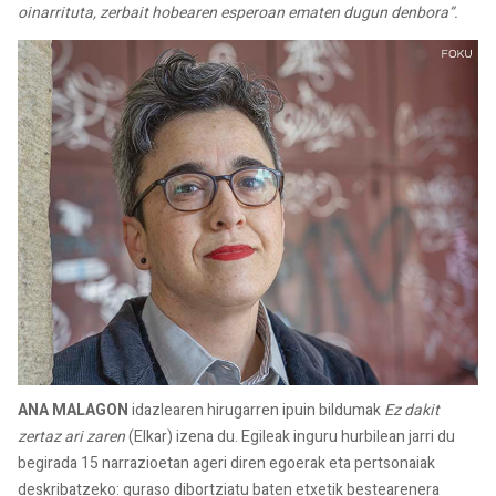
oinarrituta, zerbait hobearen esperoan ematen dugun denbora”.
ANA MALAGON
idazlearen hirugarren ipuin bildumak
Ez dakit
zertaz ari zaren
(Elkar) izena du. Egileak inguru hurbilean jarri du
begirada 15 narrazioetan ageri diren egoerak eta pertsonaiak
deskribatzeko: guraso dibortziatu baten etxetik bestearenera