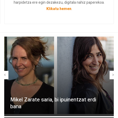
harpidetza ere egin dezakezu, digitala nahiz paperekoa.
Klikatu hemen
.
Mikel Zarate saria, bi ipuinentzat erdi
bana