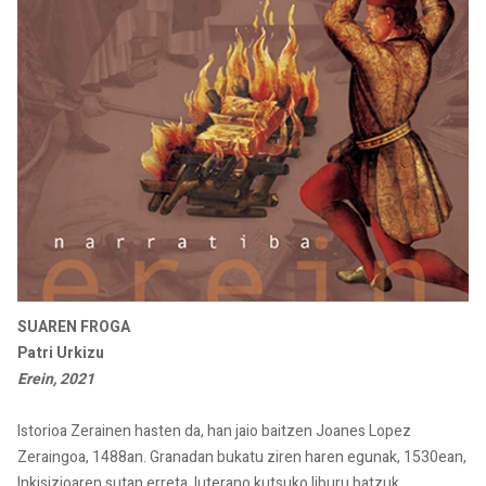
SUAREN FROGA
Patri Urkizu
Erein, 2021
Istorioa Zerainen hasten da, han jaio baitzen Joanes Lopez
Zeraingoa, 1488an. Granadan bukatu ziren haren egunak, 1530ean,
Inkisizioaren sutan erreta, luterano kutsuko liburu batzuk