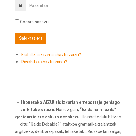
Gogora nazazu
Erabiltzaile-izena ahaztu zaizu?
Pasahitza ahaztu zaizu?
Hil honetako AIZU! aldizkarian erreportaje gehiago
aurkituko dituzu.
Horrez gain,
“Ez da hain fazila”
gehigarria ere eskura dezakezu.
Hainbat eduki biltzen
ditu: "Galde Debalde?" ataltxoa gramatika-zalantzak
argitzeko, denbora-pasak, lehiaketak... Kioskoetan salgai,