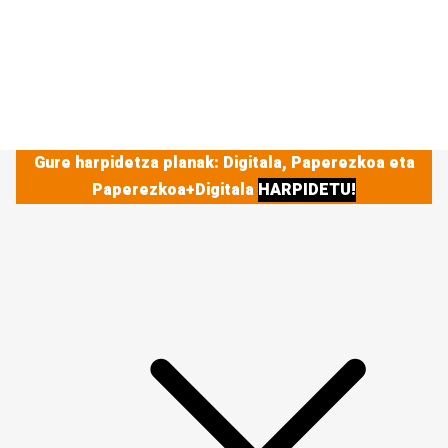
Gure harpidetza planak: Digitala, Paperezkoa eta
Paperezkoa+Digitala
HARPIDETU!