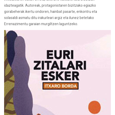
idazteagatik. Autoreak, protagonistaren bizitzako egiazko
gorabeherak ikertu ondoren, hainbat pasarte, enkontru eta
solasaldi asmatu ditu irakurleari argiz eta ilunez betetako
Errenazimentu garaian murgiltzen laguntzeko.