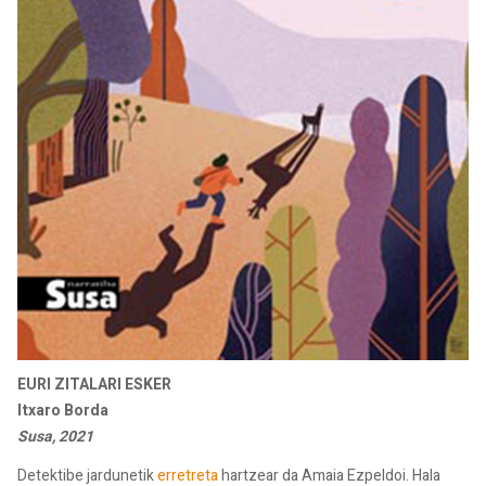
EURI ZITALARI ESKER
Itxaro Borda
Susa, 2021
Detektibe jardunetik
erretreta
hartzear da Amaia Ezpeldoi. Hala