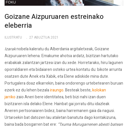
Goizane Aizpuruaren estreinako
eleberria
ILUSTRATU
27 ABUZTUA 2021
Izarak
nobela kaleratu du Alberdania argitaletxeak, Goizane
Aizpuruaren lehena. Emakume ahotsa ardatz, bizitzan hartutako
erabakiak zalantzan jartzea izan du xede. Horretarako, hiru lagunen
oporraldiaren eta bidaiaren osteko urtea kontatu du: bikote arrunta
osatzen dute Anek eta Xabik, eta Elene adiskide mina dute.
Portugalera doaz elkarrekin, baina ondorengo urtebetearen buruan
ezerk ez du lehen bezala
iraungo
. Besteak beste,
kolokan
jarriko
zaio Aneri bere identitatea, beti bizi nahi izan duen
bizitzaren isla delako Elene. Hainbat gai jorratu ditu idazleak
Aneren pertsonaiaren bidez, baina harremanen gaia da nagusi.
Urtaroekin bat datozen lau ataletan banatuta dago kontakizuna,
baina bada bosgarren bat ere:
“Txuma Murugarrenen abesti batean