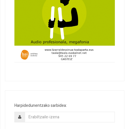
Harpidedunentzako sarbidea: