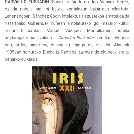
CARVALHO EUSKADIN
(Susa) argitaratu du Jon Alonsok. Berez,
ez da nobela bat, bi baizik, kontakizun bakarrean elkartuta.
Lehenengoan, Sánchez Godin intelektuala ezustekoa ematekoa da
Nafarroako Gobernuak Iruñean antolatutako goi mailako kultur
jardunaldi batean: Manuel Vazquez Montalbanen nobela
argitaragabe bat azaldu da,
Carvalho Euskadin
izenekoa. Eleberri
hori, ordea, bigarrena, desagertu egingo da, eta Jon Alonsok
1995ean sortutako Enekoitz Ramirez
Lanbas
detektibeak argitu
beharko du kasua.