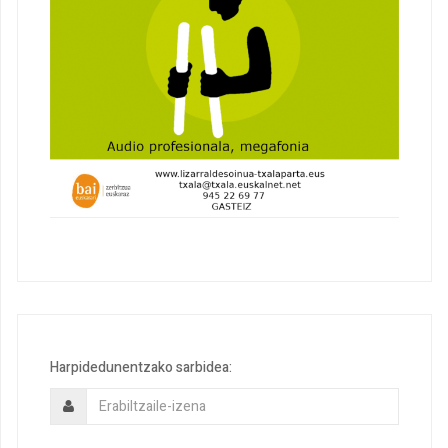
Harpidedunentzako sarbidea: