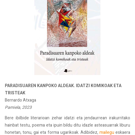
PARADISUAREN KANPOKO ALDEAK. IDATZI KOMIKOAK ETA
TRISTEAK
Bernardo Atxaga
Pamiela, 2023
Bere ibilbide literarioan zehar idatzi eta jendaurrean irakurritako
hainbat testu, poema eta ipuin bildu ditu idazle asteasuarrak liburu
honetan, tonu, gai eta forma ugarikoak. Adibidez,
mailegu
eskaera