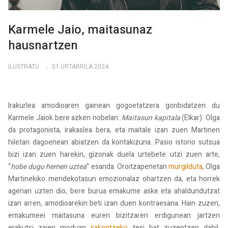
Karmele Jaio, maitasunaz
hausnartzen
ILUSTRATU
01 URTARRILA 2024
Irakurlea amodioaren gainean gogoetatzera gonbidatzen du
Karmele Jaiok bere azken nobelan:
Maitasun kapitala
(Elkar). Olga
da protagonista, irakaslea bera, eta maitale izan zuen Martinen
hiletan dagoenean abiatzen da kontakizuna. Pasio istorio sutsua
bizi izan zuen harekin, gizonak duela urtebete utzi zuen arte,
“
hobe dugu hemen uztea
” esanda. Oroitzapenetan
murgilduta
, Olga
Martinekiko mendekotasun emozionalaz ohartzen da, eta horrek
agerian uzten dio, bere burua emakume aske eta ahaldundutzat
izan arren, amodioarekin beti izan duen kontraesana. Hain zuzen,
emakumeei maitasuna euren bizitzaren erdigunean jartzen
erakutsi zaien moduan
sakontzeko
tesi bat zuzentzen dabil,