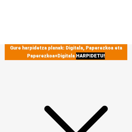
Gure harpidetza planak: Digitala, Paperezkoa eta
Paperezkoa+Digitala
HARPIDETU!