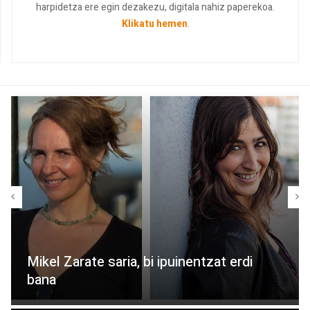
harpidetza ere egin dezakezu, digitala nahiz paperekoa.
Klikatu hemen
.
Mikel Zarate saria, bi ipuinentzat erdi
bana