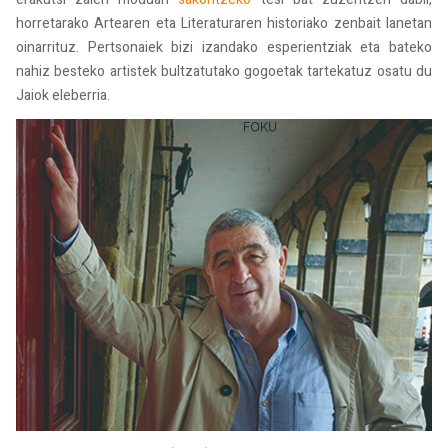
horretarako Artearen eta Literaturaren historiako zenbait lanetan
oinarrituz. Pertsonaiek bizi izandako esperientziak eta bateko
nahiz besteko artistek bultzatutako gogoetak tartekatuz osatu du
Jaiok eleberria.