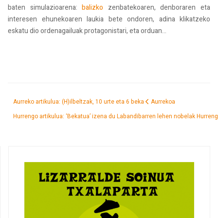
baten simulazioarena:
balizko
zenbatekoaren, denboraren eta
interesen ehunekoaren laukia bete ondoren, adina klikatzeko
eskatu dio ordenagailuak protagonistari, eta orduan...
Aurreko artikulua: (H)ilbeltzak, 10 urte eta 6 beka
Aurrekoa
Hurrengo artikulua: ‘Bekatua’ izena du Labandibarren lehen nobelak
Hurren