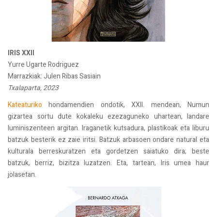
IRIS XXII
Yurre Ugarte Rodriguez
Marrazkiak: Julen Ribas Sasiain
Txalaparta, 2023
Kateaturiko
hondamendien ondotik, XXII. mendean, Numun
gizartea sortu dute kokaleku ezezaguneko uhartean, landare
luminiszenteen argitan. Iraganetik kutsadura, plastikoak eta liburu
batzuk besterik ez zaie iritsi. Batzuk arbasoen ondare natural eta
kulturala berreskuratzen eta gordetzen saiatuko dira; beste
batzuk, berriz, bizitza luzatzen. Eta, tartean, Iris umea haur
jolasetan.