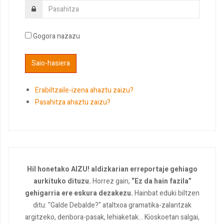
Gogora nazazu
Erabiltzaile-izena ahaztu zaizu?
Pasahitza ahaztu zaizu?
Hil honetako AIZU! aldizkarian erreportaje gehiago
aurkituko dituzu.
Horrez gain,
“Ez da hain fazila”
gehigarria ere eskura dezakezu.
Hainbat eduki biltzen
ditu: "Galde Debalde?" ataltxoa gramatika-zalantzak
argitzeko, denbora-pasak, lehiaketak... Kioskoetan salgai,