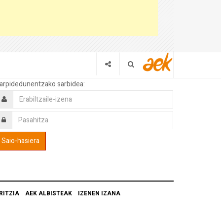
arpidedunentzako sarbidea:
RITZIA
AEK ALBISTEAK
IZENEN IZANA