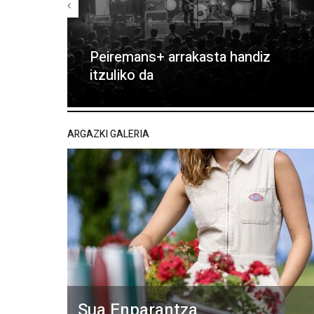
Peiremans+ arrakasta handiz
itzuliko da
ARGAZKI GALERIA
Sua Enparantza