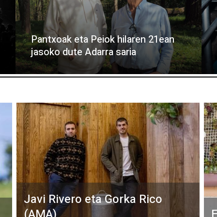
Pantxoak eta Peiok hilaren 21ean
jasoko dute Adarra saria
Javi Rivero eta Gorka Rico
(AMA)
E