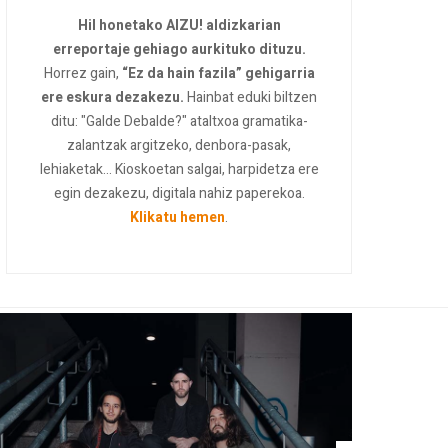
Hil honetako AIZU! aldizkarian
erreportaje gehiago aurkituko dituzu.
Horrez gain,
“Ez da hain fazila” gehigarria
ere eskura dezakezu.
Hainbat eduki biltzen
ditu: "Galde Debalde?" ataltxoa gramatika-
zalantzak argitzeko, denbora-pasak,
lehiaketak... Kioskoetan salgai, harpidetza ere
egin dezakezu, digitala nahiz paperekoa.
Klikatu hemen
.