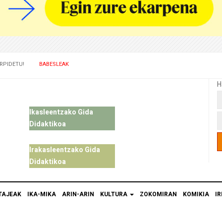
RPIDETU!
BABESLEAK
H
Ikasleentzako Gida
Didaktikoa
Irakasleentzako Gida
Didaktikoa
TAJEAK
IKA-MIKA
ARIN-ARIN
KULTURA
ZOKOMIRAN
KOMIKIA
IR