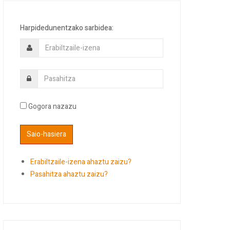
Harpidedunentzako sarbidea:
Gogora nazazu
Erabiltzaile-izena ahaztu zaizu?
Pasahitza ahaztu zaizu?