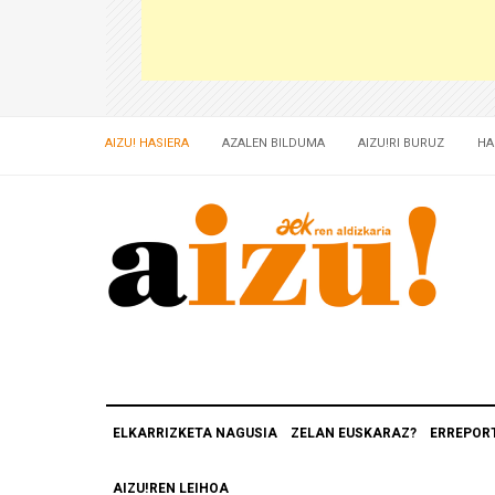
AIZU! HASIERA
AZALEN BILDUMA
AIZU!RI BURUZ
HA
ELKARRIZKETA NAGUSIA
ZELAN EUSKARAZ?
ERREPOR
AIZU!REN LEIHOA