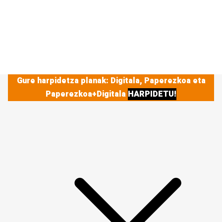
Gure harpidetza planak: Digitala, Paperezkoa eta
Paperezkoa+Digitala
HARPIDETU!