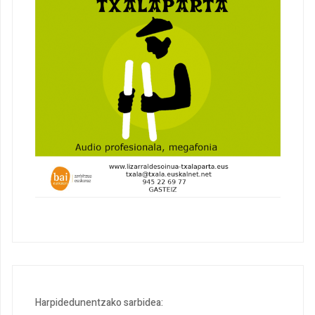
Harpidedunentzako sarbidea: