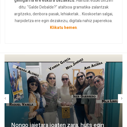
gehigarria ere eskura dezakezu.
Hainbat eduki biltzen
ditu: "Galde Debalde?" ataltxoa gramatika-zalantzak
argitzeko, denbora-pasak, lehiaketak... Kioskoetan salgai,
harpidetza ere egin dezakezu, digitala nahiz paperekoa.
Klikatu hemen
.
Nongo jaietara joaten zara, huts egin