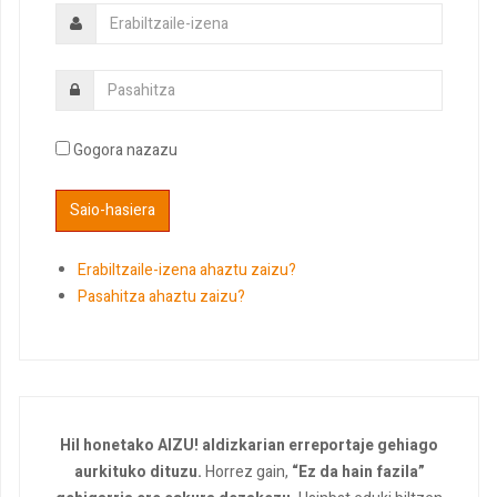
Gogora nazazu
Erabiltzaile-izena ahaztu zaizu?
Pasahitza ahaztu zaizu?
Hil honetako AIZU! aldizkarian erreportaje gehiago
aurkituko dituzu.
Horrez gain,
“Ez da hain fazila”