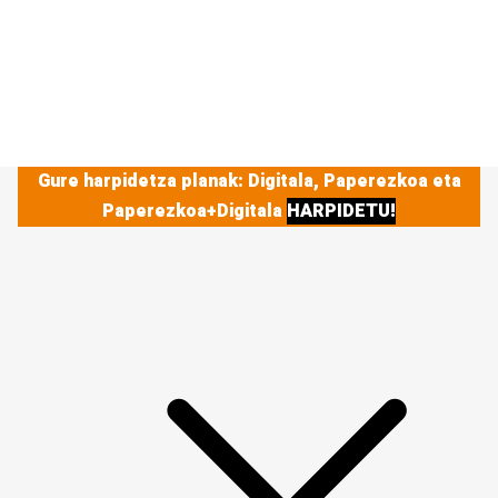
Gure harpidetza planak: Digitala, Paperezkoa eta
Paperezkoa+Digitala
HARPIDETU!