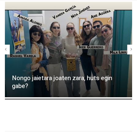
Nongo jaietara joaten zara, huts egin
gabe?