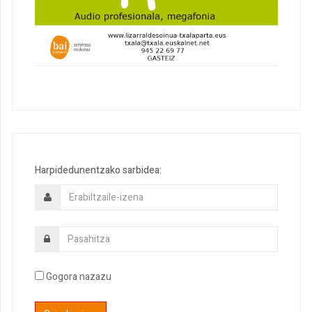
Harpidedunentzako sarbidea:
Gogora nazazu