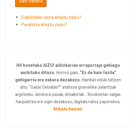
Erabiltzaile-izena ahaztu zaizu?
Pasahitza ahaztu zaizu?
Hil honetako AIZU! aldizkarian erreportaje gehiago
aurkituko dituzu.
Horrez gain,
“Ez da hain fazila”
gehigarria ere eskura dezakezu.
Hainbat eduki biltzen
ditu: "Galde Debalde?" ataltxoa gramatika-zalantzak
argitzeko, denbora-pasak, lehiaketak... Kioskoetan salgai,
harpidetza ere egin dezakezu, digitala nahiz paperekoa.
Klikatu hemen
.