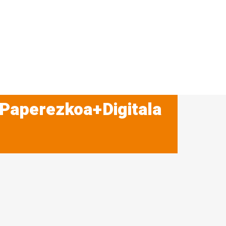
 Paperezkoa+Digitala