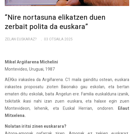
“Nire nortasuna elikatzen duen
zerbait polita da euskara”
ZELAN EUSKARAZ?
03 OTSAILA 2025
Mikel Argiñarena Michelini
Montevideo, Uruguai, 1987
AEKko irakaslea da Argiñarena. C1 maila gainditu ostean, euskara
irakastea proposatu zioten Baionako gau eskolan, eta bertan
ematen ditu eskolak, baita Angelun ere. Familia euskalduna izanik,
txikitatik ikasi nahi izan zuen euskara, eta halaxe egin zuen
Montevideon, lehenik, eta Euskal Herrian, ondoren.
Eñaut
Mitxelena.
Nolatan iritsi zinen euskarara?
Aitona-amonak nafarrak ziren. Amonak ez zekien euskaraz,