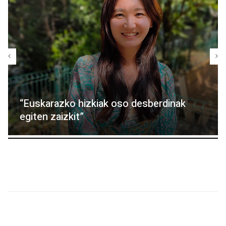
“Euskarazko hizkiak oso desberdinak
egiten zaizkit”