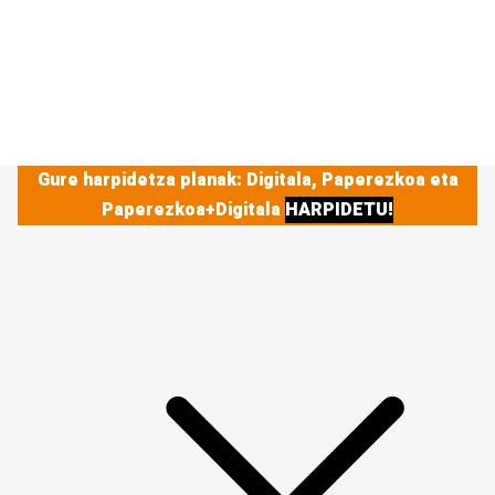
Gure harpidetza planak: Digitala, Paperezkoa eta
Paperezkoa+Digitala
HARPIDETU!