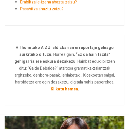
Erabiltzaile-izena ahaztu zaizu?
Pasahitza ahaztu zaizu?
Hil honetako AIZU! aldizkarian erreportaje gehiago
aurkituko dituzu.
Horrez gain,
“Ez da hain fazila”
gehigarria ere eskura dezakezu.
Hainbat eduki biltzen
ditu: "Galde Debalde?" ataltxoa gramatika-zalantzak
argitzeko, denbora-pasak, lehiaketak... Kioskoetan salgai,
harpidetza ere egin dezakezu, digitala nahiz paperekoa.
Klikatu hemen
.