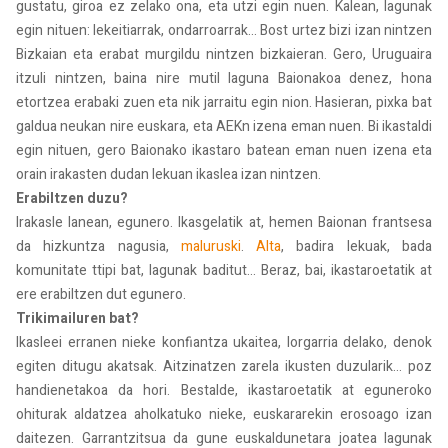
gustatu, giroa ez zelako ona, eta utzi egin nuen. Kalean, lagunak
egin nituen: lekeitiarrak, ondarroarrak... Bost urtez bizi izan nintzen
Bizkaian eta erabat murgildu nintzen bizkaieran. Gero, Uruguaira
itzuli nintzen, baina nire mutil laguna Baionakoa denez, hona
etortzea erabaki zuen eta nik jarraitu egin nion. Hasieran, pixka bat
galdua neukan nire euskara, eta AEKn izena eman nuen. Bi ikastaldi
egin nituen, gero Baionako ikastaro batean eman nuen izena eta
orain irakasten dudan lekuan ikaslea izan nintzen.
Erabiltzen duzu?
Irakasle lanean, egunero. Ikasgelatik at, hemen Baionan frantsesa
da hizkuntza nagusia,
maluruski
.
Alta
, badira lekuak, bada
komunitate ttipi bat, lagunak baditut... Beraz, bai, ikastaroetatik at
ere erabiltzen dut egunero.
Trikimailuren bat?
Ikasleei erranen nieke konfiantza ukaitea, lorgarria delako, denok
egiten ditugu akatsak. Aitzinatzen zarela ikusten duzularik... poz
handienetakoa da hori. Bestalde, ikastaroetatik at eguneroko
ohiturak aldatzea aholkatuko nieke, euskararekin erosoago izan
daitezen. Garrantzitsua da gune euskaldunetara joatea lagunak