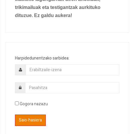
trikimailuak eta testigantzak aurkituko
dituzue. Ez galdu aukera!
Harpidedunentzako sarbidea:
Gogora nazazu