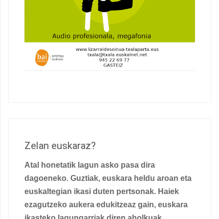
Zelan euskaraz?
Atal honetatik lagun asko pasa dira
dagoeneko. Guztiak, euskara heldu aroan eta
euskaltegian ikasi duten pertsonak. Haiek
ezagutzeko aukera edukitzeaz gain, euskara
ikasteko lagungarriak diren aholkuak,