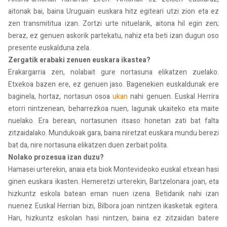
aitonak bai, baina Uruguain euskara hitz egiteari utzi zion eta ez
zen transmititua izan. Zortzi urte nituelarik, aitona hil egin zen;
beraz, ez genuen askorik partekatu, nahiz eta beti izan dugun oso
presente euskalduna zela.
Zergatik erabaki zenuen euskara ikastea?
Erakargarria zen, nolabait gure nortasuna elikatzen zuelako.
Etxekoa bazen ere, ez genuen jaso. Bagenekien euskaldunak ere
baginela, hortaz, nortasun osoa
ukan
nahi genuen. Euskal Herrira
etorri nintzenean, beharrezkoa nuen, lagunak ukaiteko eta maite
nuelako. Era berean, nortasunen itsaso honetan zati bat falta
zitzaidalako. Mundukoak gara, baina niretzat euskara mundu berezi
bat da, nire nortasuna elikatzen duen zerbait polita.
Nolako prozesua izan duzu?
Hamasei urterekin, anaia eta biok Montevideoko euskal etxean hasi
ginen euskara ikasten. Hemeretzi urterekin, Bartzelonara joan, eta
hizkuntz eskola batean eman nuen izena. Betidanik nahi izan
nuenez Euskal Herrian bizi, Bilbora joan nintzen ikasketak egitera.
Han, hizkuntz eskolan hasi nintzen, baina ez zitzaidan batere