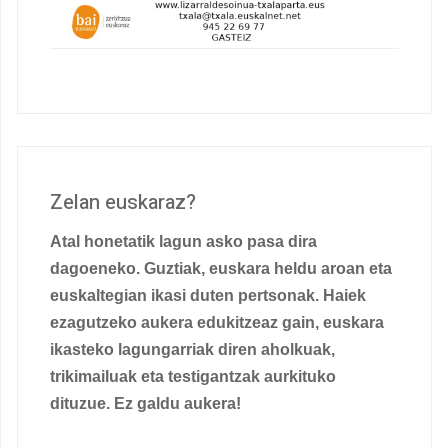
Zelan euskaraz?
Atal honetatik lagun asko pasa dira
dagoeneko. Guztiak, euskara heldu aroan eta
euskaltegian ikasi duten pertsonak. Haiek
ezagutzeko aukera edukitzeaz gain, euskara
ikasteko lagungarriak diren aholkuak,
trikimailuak eta testigantzak aurkituko
dituzue. Ez galdu aukera!