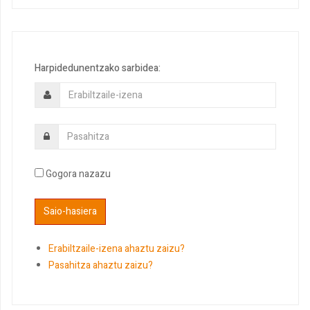
Harpidedunentzako sarbidea:
Gogora nazazu
Erabiltzaile-izena ahaztu zaizu?
Pasahitza ahaztu zaizu?