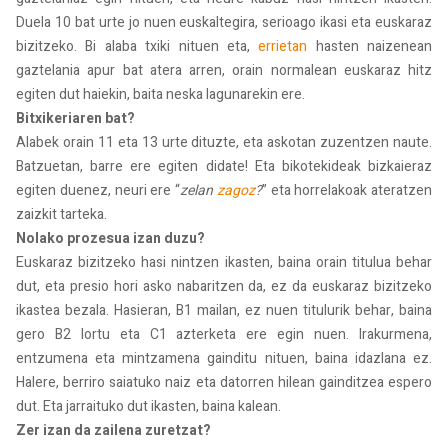
Duela 10 bat urte jo nuen euskaltegira, serioago ikasi eta euskaraz
bizitzeko. Bi alaba txiki nituen eta,
errietan
hasten naizenean
gaztelania apur bat atera arren, orain normalean euskaraz hitz
egiten dut haiekin, baita neska lagunarekin ere.
Bitxikeriaren bat?
Alabek orain 11 eta 13 urte dituzte, eta askotan zuzentzen naute.
Batzuetan, barre ere egiten didate! Eta bikotekideak bizkaieraz
egiten duenez, neuri ere “
zelan
zagoz
?
” eta horrelakoak ateratzen
zaizkit tarteka.
Nolako prozesua izan duzu?
Euskaraz bizitzeko hasi nintzen ikasten, baina orain titulua behar
dut, eta presio hori asko nabaritzen da, ez da euskaraz bizitzeko
ikastea bezala. Hasieran, B1 mailan, ez nuen titulurik behar, baina
gero B2 lortu eta C1 azterketa ere egin nuen. Irakurmena,
entzumena eta mintzamena gainditu nituen, baina idazlana ez.
Halere, berriro saiatuko naiz eta datorren hilean gainditzea espero
dut. Eta jarraituko dut ikasten, baina kalean.
Zer izan da zailena zuretzat?