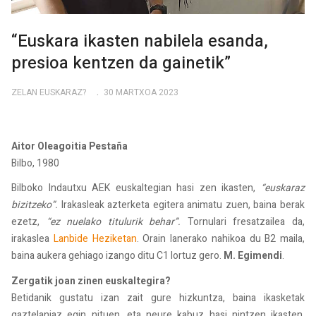
“Euskara ikasten nabilela esanda,
presioa kentzen da gainetik”
ZELAN EUSKARAZ?
30 MARTXOA 2023
Aitor Oleagoitia Pestaña
Bilbo, 1980
Bilboko Indautxu AEK euskaltegian hasi zen ikasten,
“euskaraz
bizitzeko”.
Irakasleak azterketa egitera animatu zuen, baina berak
ezetz,
“ez nuelako titulurik behar”.
Tornulari fresatzailea da,
irakaslea
Lanbide Heziketan
. Orain lanerako nahikoa du B2 maila,
baina aukera gehiago izango ditu C1 lortuz gero.
M. Egimendi
.
Zergatik joan zinen euskaltegira?
Betidanik gustatu izan zait gure hizkuntza, baina ikasketak
gaztelaniaz egin nituen, eta neure kabuz hasi nintzen ikasten.