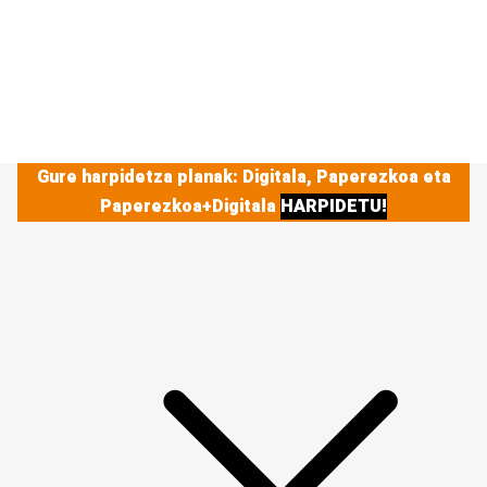
Gure harpidetza planak: Digitala, Paperezkoa eta
Paperezkoa+Digitala
HARPIDETU!