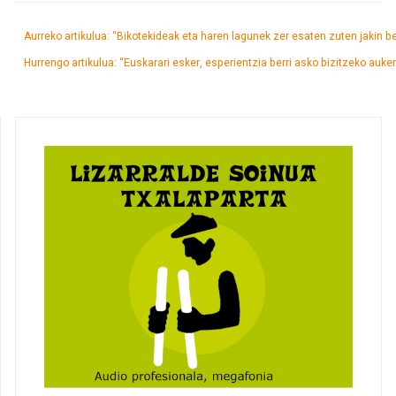
Aurreko artikulua: “Bikotekideak eta haren lagunek zer esaten zuten jakin b
Hurrengo artikulua: “Euskarari esker, esperientzia berri asko bizitzeko auke