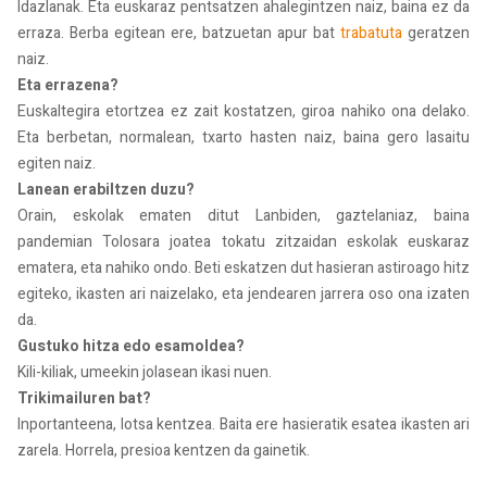
Idazlanak. Eta euskaraz pentsatzen ahalegintzen naiz, baina ez da
erraza. Berba egitean ere, batzuetan apur bat
trabatuta
geratzen
naiz.
Eta errazena?
Euskaltegira etortzea ez zait kostatzen, giroa nahiko ona delako.
Eta berbetan, normalean, txarto hasten naiz, baina gero lasaitu
egiten naiz.
Lanean erabiltzen duzu?
Orain, eskolak ematen ditut Lanbiden, gaztelaniaz, baina
pandemian Tolosara joatea tokatu zitzaidan eskolak euskaraz
ematera, eta nahiko ondo. Beti eskatzen dut hasieran astiroago hitz
egiteko, ikasten ari naizelako, eta jendearen jarrera oso ona izaten
da.
Gustuko hitza edo esamoldea?
Kili-kiliak, umeekin jolasean ikasi nuen.
Trikimailuren bat?
Inportanteena, lotsa kentzea. Baita ere hasieratik esatea ikasten ari
zarela. Horrela, presioa kentzen da gainetik.