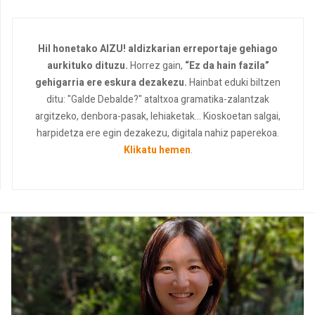
Hil honetako AIZU! aldizkarian erreportaje gehiago
aurkituko dituzu.
Horrez gain,
“Ez da hain fazila”
gehigarria ere eskura dezakezu.
Hainbat eduki biltzen
ditu: "Galde Debalde?" ataltxoa gramatika-zalantzak
argitzeko, denbora-pasak, lehiaketak... Kioskoetan salgai,
harpidetza ere egin dezakezu, digitala nahiz paperekoa.
Klikatu hemen
.