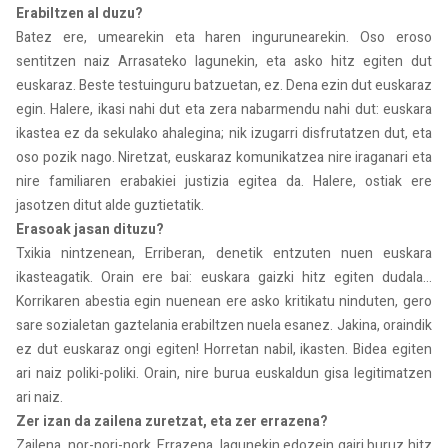
Erabiltzen al duzu?
Batez ere, umearekin eta haren ingurunearekin. Oso eroso
sentitzen naiz Arrasateko lagunekin, eta asko hitz egiten dut
euskaraz. Beste testuinguru batzuetan, ez. Dena ezin dut euskaraz
egin. Halere, ikasi nahi dut eta zera nabarmendu nahi dut: euskara
ikastea ez da sekulako ahalegina; nik izugarri disfrutatzen dut, eta
oso pozik nago. Niretzat, euskaraz komunikatzea nire iraganari eta
nire familiaren erabakiei justizia egitea da. Halere, ostiak ere
jasotzen ditut alde guztietatik.
Erasoak jasan dituzu?
Txikia nintzenean, Erriberan, denetik entzuten nuen euskara
ikasteagatik. Orain ere bai: euskara gaizki hitz egiten dudala…
Korrikaren abestia egin nuenean ere asko kritikatu ninduten, gero
sare sozialetan gaztelania erabiltzen nuela esanez. Jakina, oraindik
ez dut euskaraz ongi egiten! Horretan nabil, ikasten. Bidea egiten
ari naiz poliki-poliki. Orain, nire burua euskaldun gisa legitimatzen
ari naiz.
Zer izan da zailena zuretzat, eta zer errazena?
Zailena, nor-nori-nork. Errazena, lagunekin edozein gairi buruz hitz