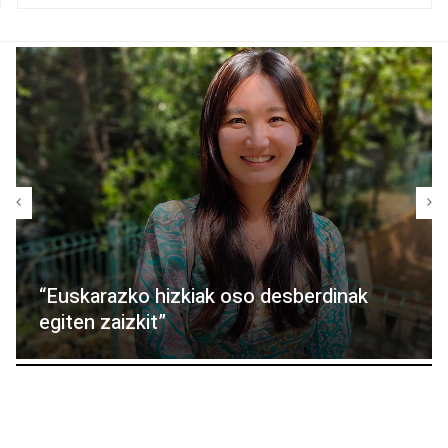
“Euskarazko hizkiak oso desberdinak
egiten zaizkit”