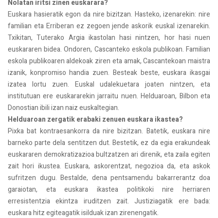
Nolatan iritsi zinen euskarara?
Euskara hasieratik egon da nire bizitzan. Hasteko, izenarekin: nire
familian eta Erriberan ez zegoen jende askorik euskal izenarekin.
Txikitan, Tuterako Argia ikastolan hasi nintzen, hor hasi nuen
euskararen bidea. Ondoren, Cascanteko eskola publikoan. Familian
eskola publikoaren aldekoak ziren eta amak, Cascantekoan maistra
izanik, konpromiso handia zuen. Besteak beste, euskara ikasgai
izatea lortu zuen. Euskal udalekuetara joaten nintzen, eta
institutuan ere euskararekin jarraitu nuen. Helduaroan, Bilbon eta
Donostian ibili izan naiz euskaltegian.
Helduaroan zergatik erabaki zenuen euskara ikastea?
Pixka bat kontraesankorra da nire bizitzan. Batetik, euskara nire
barneko parte dela sentitzen dut. Bestetik, ez da egia erakundeak
euskararen demokratizazioa bultzatzen ari direnik, eta zaila egiten
zait hori ikustea. Euskara, askorentzat, negozioa da, eta askok
sufritzen dugu. Bestalde, dena pentsamendu bakarrerantz doa
garaiotan, eta euskara ikastea politikoki nire herriaren
erresistentzia ekintza iruditzen zait. Justiziagatik ere bada:
euskara hitz egiteagatik isilduak izan zirenengatik.