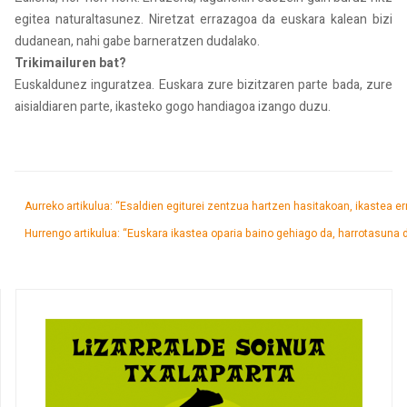
egitea naturaltasunez. Niretzat errazagoa da euskara kalean bizi
dudanean, nahi gabe barneratzen dudalako.
Trikimailuren bat?
Euskaldunez inguratzea. Euskara zure bizitzaren parte bada, zure
aisialdiaren parte, ikasteko gogo handiagoa izango duzu.
Aurreko artikulua: “Esaldien egiturei zentzua hartzen hasitakoan, ikastea 
Hurrengo artikulua: “Euskara ikastea oparia baino gehiago da, harrotasuna 