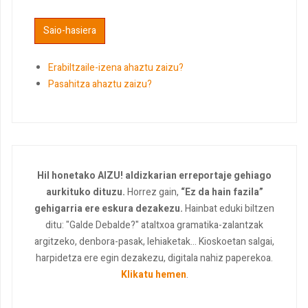
Erabiltzaile-izena ahaztu zaizu?
Pasahitza ahaztu zaizu?
Hil honetako AIZU! aldizkarian erreportaje gehiago
aurkituko dituzu.
Horrez gain,
“Ez da hain fazila”
gehigarria ere eskura dezakezu.
Hainbat eduki biltzen
ditu: "Galde Debalde?" ataltxoa gramatika-zalantzak
argitzeko, denbora-pasak, lehiaketak... Kioskoetan salgai,
harpidetza ere egin dezakezu, digitala nahiz paperekoa.
Klikatu hemen
.