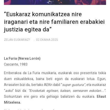
“Euskaraz komunikatzea nire
iraganari eta nire familiaren erabakiei
justizia egitea da”
ZELAN EUSKARAZ?
02 EKAINA 2025
La Furia (Nerea Lorón)
Cascante, 1983
Erriberakoa da La Furia musikaria, euskarak oso presentzia txikia
duen eskualdekoa, baina beti egon da euskarari lotua. Egun,
Arrasaten bizi da, bertako AEKn dabil “
super gustura”,
eta euskaraz
“
asko
” bizi da:
“Erosketak egitean, kalean, semearen eskolan...”.
Sorkuntzan ere gero eta gehiago baliatzen du euskara.
Eñaut
Mitxelena.