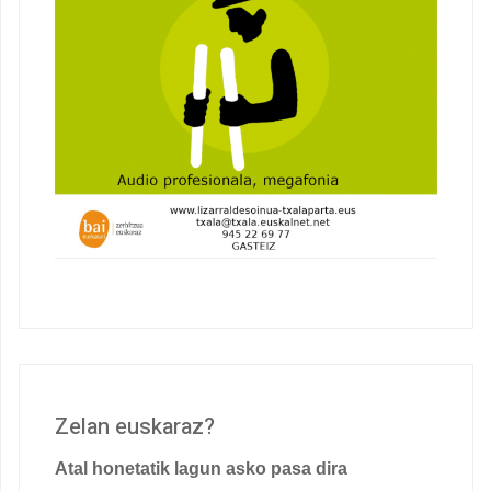
Zelan euskaraz?
Atal honetatik lagun asko pasa dira