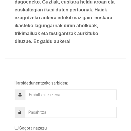
dagoeneko. Guztiak, euskara heldu aroan eta
euskaltegian ikasi duten pertsonak. Haiek
ezagutzeko aukera edukitzeaz gain, euskara
ikasteko lagungarriak diren aholkuak,
trikimailuak eta testigantzak aurkituko
dituzue. Ez galdu aukera!
Harpidedunentzako sarbidea:
Gogora nazazu