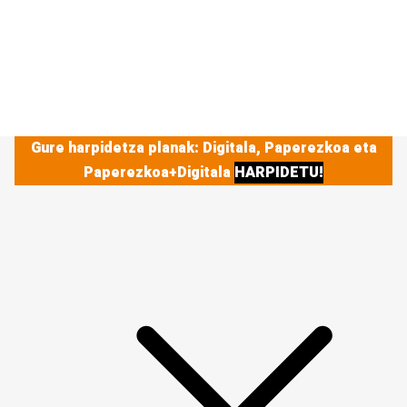
Gure harpidetza planak: Digitala, Paperezkoa eta
Paperezkoa+Digitala
HARPIDETU!