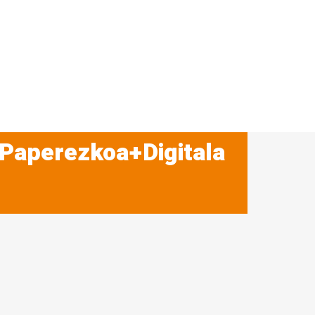
 Paperezkoa+Digitala