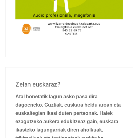
Zelan euskaraz?
Atal honetatik lagun asko pasa dira
dagoeneko. Guztiak, euskara heldu aroan eta
euskaltegian ikasi duten pertsonak. Haiek
ezagutzeko aukera edukitzeaz gain, euskara
ikasteko lagungarriak diren aholkuak,