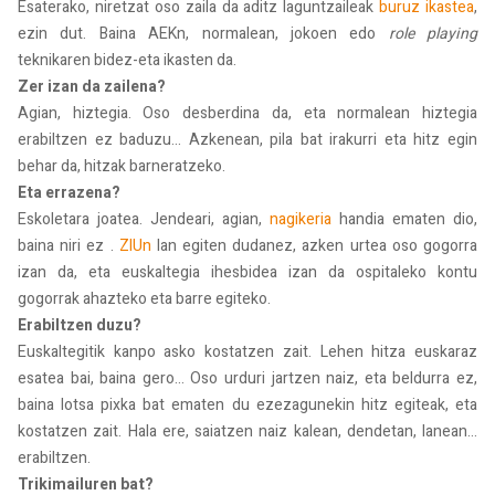
Esaterako, niretzat oso zaila da aditz laguntzaileak
buruz ikastea
,
ezin dut. Baina AEKn, normalean, jokoen edo
role playing
teknikaren bidez-eta ikasten da.
Zer izan da zailena?
Agian, hiztegia. Oso desberdina da, eta normalean hiztegia
erabiltzen ez baduzu... Azkenean, pila bat irakurri eta hitz egin
behar da, hitzak barneratzeko.
Eta errazena?
Eskoletara joatea. Jendeari, agian,
nagikeria
handia ematen dio,
baina niri ez .
ZIUn
lan egiten dudanez, azken urtea oso gogorra
izan da, eta euskaltegia ihesbidea izan da ospitaleko kontu
gogorrak ahazteko eta barre egiteko.
Erabiltzen duzu?
Euskaltegitik kanpo asko kostatzen zait. Lehen hitza euskaraz
esatea bai, baina gero... Oso urduri jartzen naiz, eta beldurra ez,
baina lotsa pixka bat ematen du ezezagunekin hitz egiteak, eta
kostatzen zait. Hala ere, saiatzen naiz kalean, dendetan, lanean...
erabiltzen.
Trikimailuren bat?