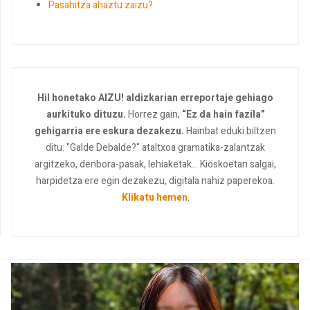
Pasahitza ahaztu zaizu?
Hil honetako AIZU! aldizkarian erreportaje gehiago
aurkituko dituzu.
Horrez gain,
“Ez da hain fazila”
gehigarria ere eskura dezakezu.
Hainbat eduki biltzen
ditu: "Galde Debalde?" ataltxoa gramatika-zalantzak
argitzeko, denbora-pasak, lehiaketak... Kioskoetan salgai,
harpidetza ere egin dezakezu, digitala nahiz paperekoa.
Klikatu hemen
.