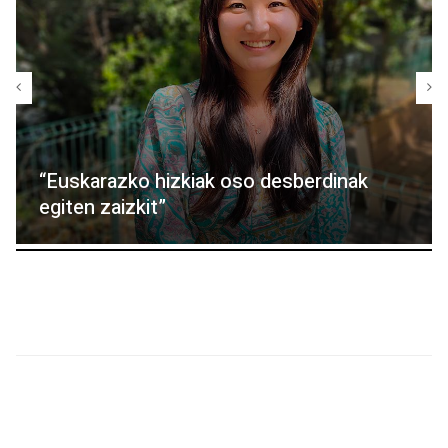
“Euskarazko hizkiak oso desberdinak
egiten zaizkit”