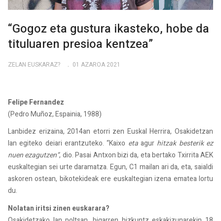
“Gogoz eta gustura ikasteko, hobe da
tituluaren presioa kentzea”
ZELAN EUSKARAZ?
01 AZAROA 2021
Felipe Fernandez
(Pedro Muñoz, Espainia, 1988)
Lanbidez erizaina, 2014an etorri zen Euskal Herrira, Osakidetzan
lan egiteko deiari erantzuteko. “Kaixo
eta
agur
hitzak besterik ez
nuen ezagutzen”
, dio. Pasai Antxon bizi da, eta bertako Txirrita AEK
euskaltegian sei urte daramatza. Egun, C1 mailan ari da, eta, saialdi
askoren ostean, bikotekideak ere euskaltegian izena ematea lortu
du.
Nolatan iritsi zinen euskarara?
Osakidetzako lan poltsan, bigarren hizkuntz eskakizunarekin 18