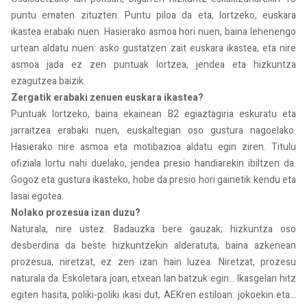
puntu ematen zituzten. Puntu piloa da eta, lortzeko, euskara
ikastea erabaki nuen. Hasierako asmoa hori nuen, baina lehenengo
urtean aldatu nuen: asko gustatzen zait euskara ikastea, eta nire
asmoa jada ez zen puntuak lortzea, jendea eta hizkuntza
ezagutzea baizik.
Zergatik erabaki zenuen euskara ikastea?
Puntuak lortzeko, baina ekainean B2 egiaztagiria eskuratu eta
jarraitzea erabaki nuen, euskaltegian oso gustura nagoelako.
Hasierako nire asmoa eta motibazioa aldatu egin ziren. Titulu
ofiziala lortu nahi duelako, jendea presio handiarekin ibiltzen da.
Gogoz eta gustura ikasteko, hobe da presio hori gainetik kendu eta
lasai egotea.
Nolako prozesua izan duzu?
Naturala, nire ustez. Badauzka bere gauzak; hizkuntza oso
desberdina da beste hizkuntzekin alderatuta, baina azkenean
prozesua, niretzat, ez zen izan hain luzea. Niretzat, prozesu
naturala da. Eskoletara joan, etxean lan batzuk egin... Ikasgelan hitz
egiten hasita, poliki-poliki ikasi dut, AEKren estiloan: jokoekin eta...