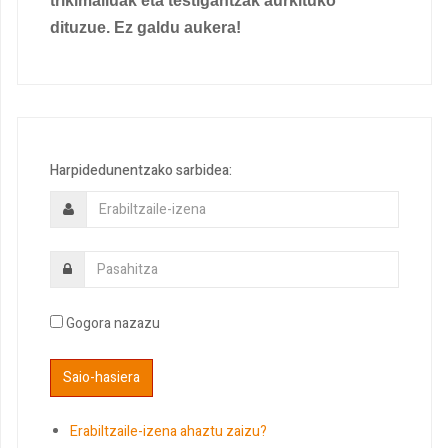
trikimailuak eta testigantzak aurkituko
dituzue. Ez galdu aukera!
Harpidedunentzako sarbidea:
Gogora nazazu
Erabiltzaile-izena ahaztu zaizu?