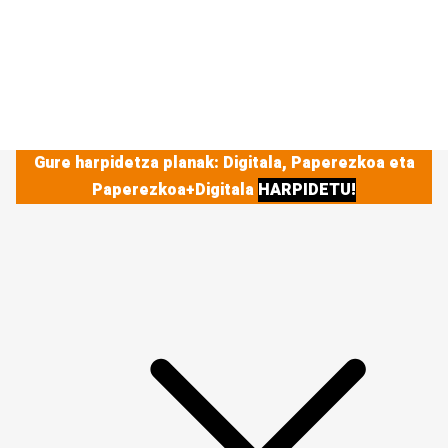
Gure harpidetza planak: Digitala, Paperezkoa eta
Paperezkoa+Digitala
HARPIDETU!